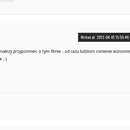
Writen at: 2012-04-01 15:55:46
alezy przypomniec o tym filmie - od razu ludziom cisnienie wzrosnie
 ;-)