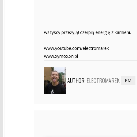
wszyscy przeżyją! czerpią energię z kamieni.
------------------------------------------------
www.youtube.com/electromarek
www.xymox.xn.pl
AUTHOR:
ELECTROMAREK
PM