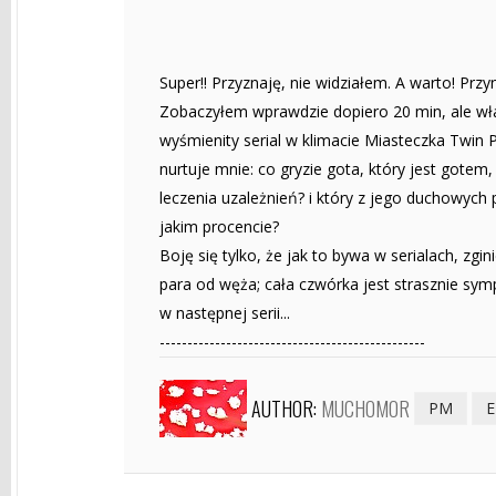
Super!! Przyznaję, nie widziałem. A warto! Prz
Zobaczyłem wprawdzie dopiero 20 min, ale wł
wyśmienity serial w klimacie Miasteczka Twin P
nurtuje mnie: co gryzie gota, który jest gotem,
leczenia uzależnień? i który z jego duchowych
jakim procencie?
Boję się tylko, że jak to bywa w serialach, zg
para od węża; cała czwórka jest strasznie sy
w następnej serii...
------------------------------------------------
AUTHOR:
MUCHOMOR
PM
E