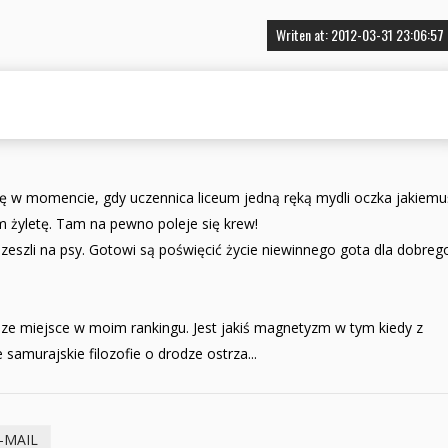
Writen at: 2012-03-31 23:06:57
się w momencie, gdy uczennica liceum jedną ręką mydli oczka jakiemu
 żyletę. Tam na pewno poleje się krew!
 zeszli na psy. Gotowi są poświęcić życie niewinnego gota dla dobreg
sze miejsce w moim rankingu. Jest jakiś magnetyzm w tym kiedy z
murajskie filozofie o drodze ostrza...
-MAIL