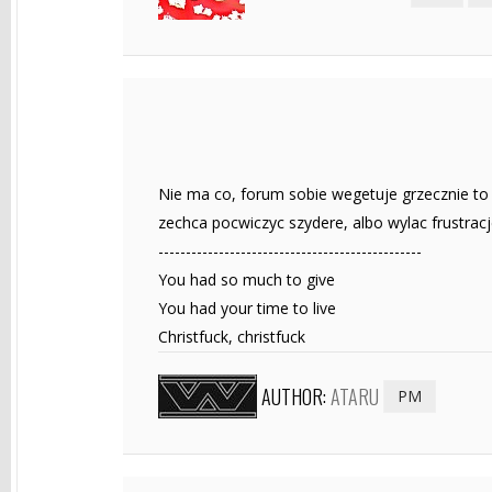
Nie ma co, forum sobie wegetuje grzecznie to n
zechca pocwiczyc szydere, albo wylac frustracje
------------------------------------------------
You had so much to give
You had your time to live
Christfuck, christfuck
AUTHOR:
ATARU
PM