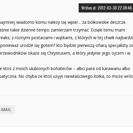
Writen at: 2012-03-30 22:38:46
ynajmniej wiadomo komu należy się wpier... za bolkowskie deszcze.
aśnie takie dzienne tempo zamierzam trzymać. Dzięki temu mam
eaks; z różnymi postaciami i wątkami, z których w tej chwili najbardzi
 ponieważ urodził się gotem? kto będzie pierwszą ofiarą specjalisty o
 przewodników okaże się Chrystusem, a który jedynie jego ojcem i w
inie ktoś z moich ulubionych bohaterów – albo para od karawanu albo
mpatyczna. No chyba że ktoś użyje niewłaściwego kołka, to może wró
-MAIL