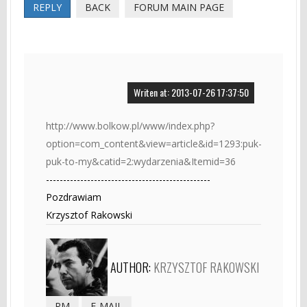
REPLY
BACK
FORUM MAIN PAGE
Writen at: 2013-07-26 17:37:50
http://www.bolkow.pl/www/index.php?
option=com_content&view=article&id=1293:puk-
puk-to-my&catid=2:wydarzenia&Itemid=36
------------------------------------------------
Pozdrawiam
Krzysztof Rakowski
AUTHOR:
KRZYSZTOF RAKOWSKI
PM
E-MAIL