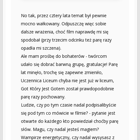
No tak, przez cztery lata temat był pewnie
mocno wałkowany. Odpuszczę więc sobie
dalsze wrażenia, choć film naprawdę mi się
spodobał (przy trzecim odcinku też parę razy
opadła mi szczena).
Ale mam prośbę do bohaterów - twórcom
udało się dobrać barwną grupę, gratulacje! Parę
lat minęło, trochę się zapewne zmieniło,
Uczennica Liceum chyba nie jest już w liceum,
Got Który Jest Gotem został prawdopodobnie
parę razy pochowany.
Ludzie, czy po tym czasie nadal podpisalibyście
się pod tym co mówicie w filmie? - pytanie jest
otwarte do każdego kto powiedział choćby parę
słów. Magu, czy nadal jesteś magiem?
Wampirze energetyczny, czy nadal wysysasz z