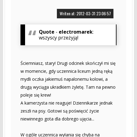
Writen at: 2012-03-31 23:06:57
Quote
-
electromarek
:
wszyscy przeżyją!
Ściemniasz, stary! Drugi odcinek skończył mi się
w momencie, gdy uczennica liceum jedną ręką
mydli oczka jakiemuś napalonemu kolowi, a
drugą wyciąga ukradkiem żyletę. Tam na pewno
poleje się krew!
A kamerzysta nie reaguje! Dziennikarze jednak
zeszli na psy. Gotowi są poświęcić życie
niewinnego gota dla dobrego ujęcia...
W ogóle uczennica wyłania się chyba na