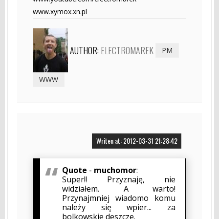
www.xymox.xn.pl
AUTHOR:
ELECTROMAREK
PM
WWW
Writen at: 2012-03-31 21:28:42
Quote
-
muchomor
:
Super!! Przyznaję, nie
widziałem. A warto!
Przynajmniej wiadomo komu
należy się wpier... za
bolkowskie deszcze.