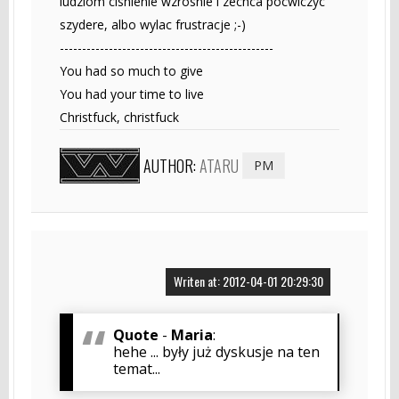
ludziom cisnienie wzrosnie i zechca pocwiczyc
szydere, albo wylac frustracje ;-)
------------------------------------------------
You had so much to give
You had your time to live
Christfuck, christfuck
AUTHOR:
ATARU
PM
Writen at: 2012-04-01 20:29:30
Quote
-
Maria
:
hehe ... były już dyskusje na ten
temat...