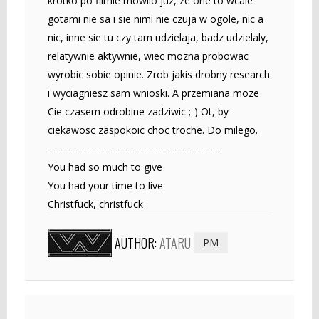
krotko po filmie mowilo juz, ze one to wcale
gotami nie sa i sie nimi nie czuja w ogole, nic a
nic, inne sie tu czy tam udzielaja, badz udzielaly,
relatywnie aktywnie, wiec mozna probowac
wyrobic sobie opinie. Zrob jakis drobny research
i wyciagniesz sam wnioski. A przemiana moze
Cie czasem odrobine zadziwic ;-) Ot, by
ciekawosc zaspokoic choc troche. Do milego.
------------------------------------------------
You had so much to give
You had your time to live
Christfuck, christfuck
AUTHOR:
ATARU
PM