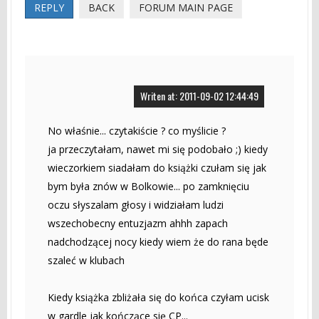
REPLY
BACK
FORUM MAIN PAGE
Writen at: 2011-09-02 12:44:49
No właśnie... czytakiście ? co myślicie ?
ja przeczytałam, nawet mi się podobało ;) kiedy
wieczorkiem siadałam do książki czułam się jak
bym była znów w Bolkowie... po zamknięciu
oczu słyszalam głosy i widziałam ludzi
wszechobecny entuzjazm ahhh zapach
nadchodzącej nocy kiedy wiem że do rana będe
szaleć w klubach
Kiedy książka zbliżała się do końca czyłam ucisk
w gardle jak kończące się CP...