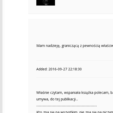
Mam nadzieję, graniczącą z pewnością właściwi
Added: 2016-09-27 22:18:30
Właśnie czytam, wspaniała książka polecam, b
umywa, do tej publikacji...
------------------------------------------------
Kto zna się na wszystkim, nie zna się na niczy