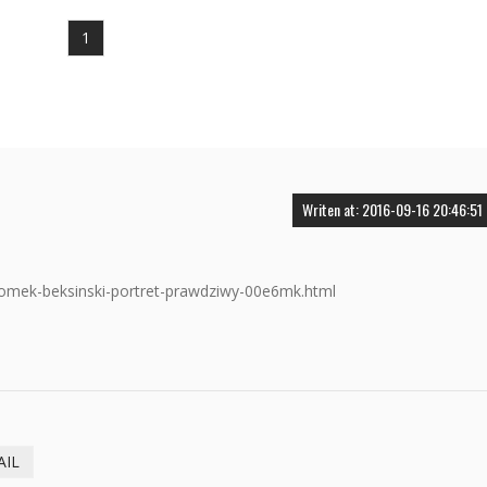
1
Writen at: 2016-09-16 20:46:51
-tomek-beksinski-portret-prawdziwy-00e6mk.html
AIL