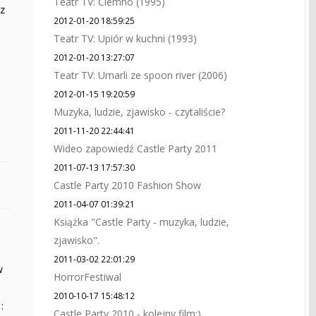
Teatr TV: Ciemno (1995)
 z
2012-01-20 18:59:25
Teatr TV: Upiór w kuchni (1993)
2012-01-20 13:27:07
Teatr TV: Umarli ze spoon river (2006)
2012-01-15 19:20:59
Muzyka, ludzie, zjawisko - czytaliście?
2011-11-20 22:44:41
Wideo zapowiedź Castle Party 2011
2011-07-13 17:57:30
Castle Party 2010 Fashion Show
2011-04-07 01:39:21
Książka "Castle Party - muzyka, ludzie,
zjawisko".
2011-03-02 22:01:29
w
HorrorFestiwal
a
2010-10-17 15:48:12
:
Castle Party 2010 - kolejny film:)