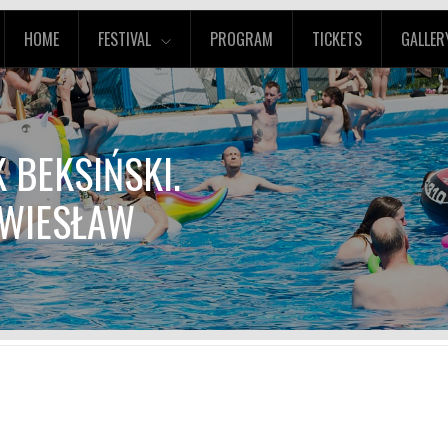
HOME
FESTIVAL
PROGRAM
TICKETS
GALLER
 BEKSIŃSKI.
 WIESŁAW