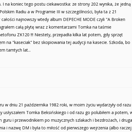
. I na koniec tego postu ciekawostka: ze strony 202 wynika, że jedną
olskim Radiu a w Programie III w szczególności, była ta z 21
 w całości najnowszy wtedy album DEPECHE MODE czyli "A Broken
nagrałem całą płytę wraz z komentarzami Tomka na taśmie
onu ZK120 !!! Niestety, przepadła kilka lat potem, gdy sprzęt
 na "kaseciak" bez skopiowania tej audycji na kasecie. Szkoda, bo
m tamtych lat...
u w dniu 21 października 1982 roki, w moim życiu wydarzyły od razu
zy usłyszałem Tomka Beksińskiego i od razu go polubiłem a potem, 
m guru i przewodnikiem po muzycznych szlakach i bezdrożach, i drug
ia i nazwę DM i była to miłość od pierwszego wejrzenia (albo raczej 