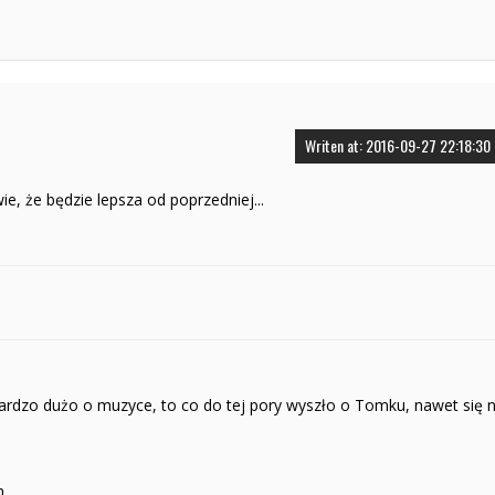
Writen at: 2016-09-27 22:18:30
e, że będzie lepsza od poprzedniej...
ardzo dużo o muzyce, to co do tej pory wyszło o Tomku, nawet się n
m