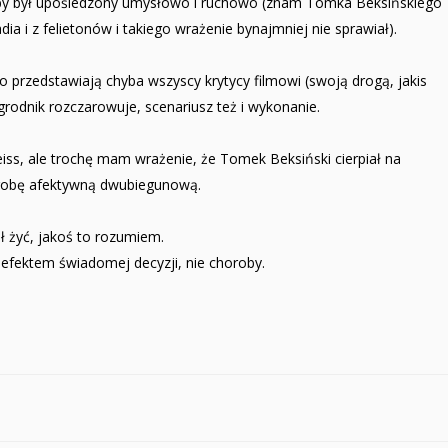
akby był upośledzony umysłowo i ruchowo (znam Tomka Beksińskiego
dia i z felietonów i takiego wrażenie bynajmniej nie sprawiał).
o przedstawiają chyba wszyscy krytycy filmowi (swoją drogą, jakis
rodnik rozczarowuje, scenariusz też i wykonanie.
Weiss, ale trochę mam wrażenie, że Tomek Beksiński cierpiał na
robę afektywną dwubiegunową.
ł żyć, jakoś to rozumiem.
fektem świadomej decyzji, nie choroby.