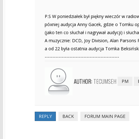
P.S W poniedziałek był piękny wieczór w radio
póxniej audycja Anny Gacek, gdzie o Tomku op
(jako ten co słuchał i nagrywał audycji) i słuch
A muzycznie: DCD, Joy Division, Alan Parsons Pr
a od 22 była ostatnia audycja Tomka Beksińsk
------------------------------------------------
AUTHOR:
TECUMSEH
PM
REPLY
BACK
FORUM MAIN PAGE