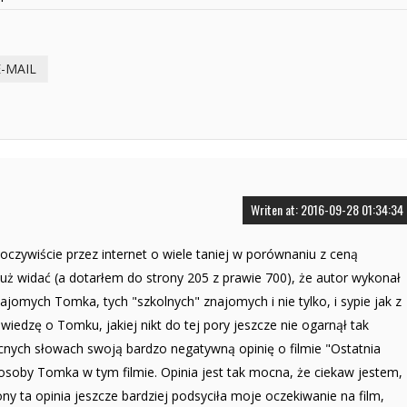
E-MAIL
Writen at: 2016-09-28 01:34:34
 oczywiście przez internet o wiele taniej w porównaniu z ceną
Już widać (a dotarłem do strony 205 z prawie 700), że autor wykonał
ajomych Tomka, tych "szkolnych" znajomych i nie tylko, i sypie jak z
iedzę o Tomku, jakiej nikt do tej pory jeszcze nie ogarnął tak
cnych słowach swoją bardzo negatywną opinię o filmie "Ostatnia
osoby Tomka w tym filmie. Opinia jest tak mocna, że ciekaw jestem,
ny ta opinia jeszcze bardziej podsyciła moje oczekiwanie na film,