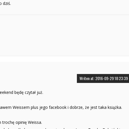
 dziś.
Writen at: 2016-09-29 18:23:39
ekend będę czytał już.
awem Weissem plus jego facebook i dobrze, że jest taka książka.
m trochę opinię Weissa.