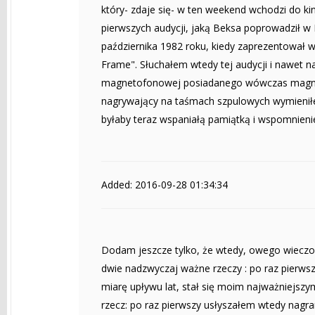
który- zdaje się- w ten weekend wchodzi do kin
pierwszych audycji, jaką Beksa poprowadził w P
października 1982 roku, kiedy zaprezentował
Frame". Słuchałem wtedy tej audycji i nawet 
magnetofonowej posiadanego wówczas magnetof
nagrywający na taśmach szpulowych wymieniłem
byłaby teraz wspaniałą pamiątką i wspomnienie
Added: 2016-09-28 01:34:34
Dodam jeszcze tylko, że wtedy, owego wieczor
dwie nadzwyczaj ważne rzeczy : po raz pierws
miarę upływu lat, stał się moim najważniejszy
rzecz: po raz pierwszy usłyszałem wtedy nagran