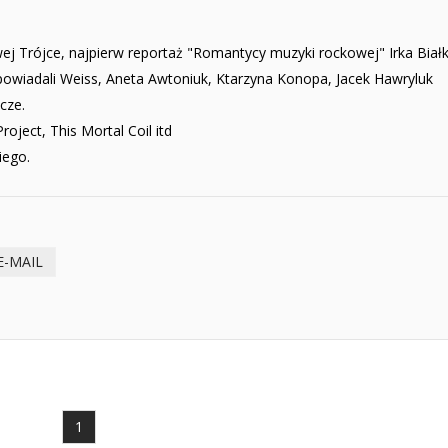
wej Trójce, najpierw reportaż "Romantycy muzyki rockowej" Irka Białk
owiadali Weiss, Aneta Awtoniuk, Ktarzyna Konopa, Jacek Hawryluk
acze.
oject, This Mortal Coil itd
iego.
E-MAIL
1