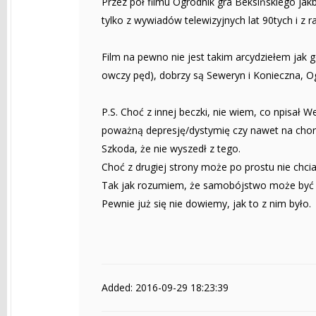
Przez pół filmu Ogrodnik gra Beksińskiego j
tylko z wywiadów telewizyjnych lat 90tych i z ra
Film na pewno nie jest takim arcydziełem jak g
owczy pęd), dobrzy są Seweryn i Konieczna, Og
P.S. Choć z innej beczki, nie wiem, co npisał 
poważną depresję/dystymię czy nawet na cho
Szkoda, że nie wyszedł z tego.
Choć z drugiej strony może po prostu nie chcia
Tak jak rozumiem, że samobójstwo może być e
Pewnie już się nie dowiemy, jak to z nim było.
Added: 2016-09-29 18:23:39