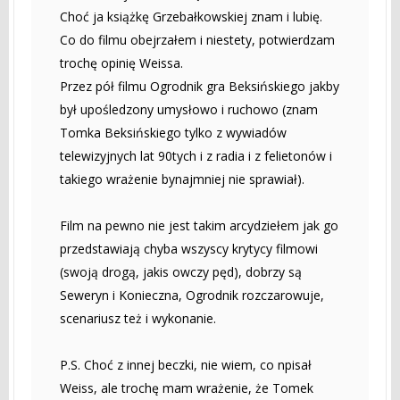
Choć ja książkę Grzebałkowskiej znam i lubię.
Co do filmu obejrzałem i niestety, potwierdzam
trochę opinię Weissa.
Przez pół filmu Ogrodnik gra Beksińskiego jakby
był upośledzony umysłowo i ruchowo (znam
Tomka Beksińskiego tylko z wywiadów
telewizyjnych lat 90tych i z radia i z felietonów i
takiego wrażenie bynajmniej nie sprawiał).
Film na pewno nie jest takim arcydziełem jak go
przedstawiają chyba wszyscy krytycy filmowi
(swoją drogą, jakis owczy pęd), dobrzy są
Seweryn i Konieczna, Ogrodnik rozczarowuje,
scenariusz też i wykonanie.
P.S. Choć z innej beczki, nie wiem, co npisał
Weiss, ale trochę mam wrażenie, że Tomek