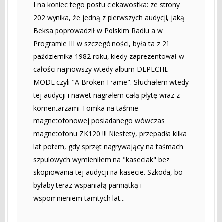
I na koniec tego postu ciekawostka: ze strony
202 wynika, że jedną z pierwszych audycji, jaką
Beksa poprowadził w Polskim Radiu a w
Programie III w szczególności, była ta z 21
października 1982 roku, kiedy zaprezentował w
całości najnowszy wtedy album DEPECHE
MODE czyli "A Broken Frame". Słuchałem wtedy
tej audycji i nawet nagrałem całą płytę wraz z
komentarzami Tomka na taśmie
magnetofonowej posiadanego wówczas
magnetofonu ZK120 !!! Niestety, przepadła kilka
lat potem, gdy sprzęt nagrywający na taśmach
szpulowych wymieniłem na "kaseciak" bez
skopiowania tej audycji na kasecie. Szkoda, bo
byłaby teraz wspaniałą pamiątką i
wspomnieniem tamtych lat...