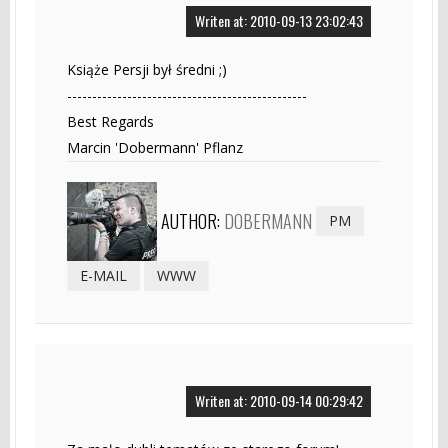
Writen at: 2010-09-13 23:02:43
Książe Persji był średni ;)
------------------------------------------------
Best Regards
Marcin 'Dobermann' Pflanz
AUTHOR:
DOBERMANN
PM
E-MAIL
WWW
Writen at: 2010-09-14 00:29:42