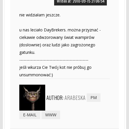
Writen at: 2010-09-15 21:06:54
nie widziałam jeszcze.
u nas leciało DayBrekers. można przyznać -
ciekawie odwzorowany świat wampirów
(dosłownie) oraz ludzi jako zagrożonego
gatunku.
------------------------------------------------
jeśli wkurza Cie Twój kot nie próbuj go
unsummonować:)
AUTHOR:
ARABESKA
PM
E-MAIL
WWW