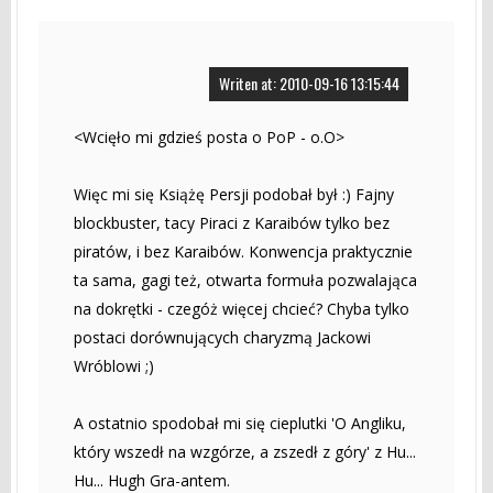
Writen at: 2010-09-16 13:15:44
<Wcięło mi gdzieś posta o PoP - o.O>
Więc mi się Książę Persji podobał był :) Fajny
blockbuster, tacy Piraci z Karaibów tylko bez
piratów, i bez Karaibów. Konwencja praktycznie
ta sama, gagi też, otwarta formuła pozwalająca
na dokrętki - czegóż więcej chcieć? Chyba tylko
postaci dorównujących charyzmą Jackowi
Wróblowi ;)
A ostatnio spodobał mi się cieplutki 'O Angliku,
który wszedł na wzgórze, a zszedł z góry' z Hu...
Hu... Hugh Gra-antem.