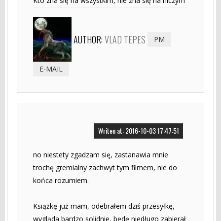
Kto zna się na wszystkim, nie zna się na niczym
AUTHOR:
VLAD TEPES
PM
E-MAIL
Writen at: 2016-10-03 17:47:51
no niestety zgadzam się, zastanawia mnie
trochę gremialny zachwyt tym filmem, nie do
końca rozumiem.
Książkę już mam, odebrałem dziś przesyłkę,
wygląda bardzo solidnie, będę niedługo zabierał