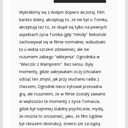
Wybraliśmy się z Andym dopiero wczoraj. Film
bardzo dobry, akceptuję to, że nie był o Tomku,
akceptuję też to, że skupił się tylko na pewnych
aspektach życia Tomka (gdy "młody" Beksiński
zachowywał się w filmie normalnie, wzbudzało
to u widza szczere zdziwienie), ale nie
rozumiem zabiegu "wklejenia" Ogrodnika w
"Wieczór z Wampirem". Bez sensu. Były
momenty, gdzie zakrywałam oczy (chciałam
odciąć ten zmysł, jak przy słuchaniu radia ;)
Owszem, Ogrodnik nieco irytował przesadna
grą, ale rozumiem, że w filmie zostały zawarte
w większości te momenty z życia Tomasza,
gdzie był najmniej stabilny psychicznie, myślę,
ze można to zrozumieć, jako, że film ogólnie
był obrazem destrukcji, śmierci (ze szczyptą