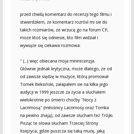
przed chwilą komentarz do recenzji tego filmu i
stwierdziłem, że komentarz rozrósł mi sie do
takich rozmiarów, że wrzucę go na forum CP,
może ktoś się odniesie, kto film widział i
wywiąże się ciekawa rozmowa:
" (...) więc obiecana moja minirecenzja.
Głównie jednak krytyczna, może dlatego, że od
od zawsze siędzę w muzyce, którą promował
Tomek Beksiński, załapałem sie na kilka jego
audycji w 1999 jeszcze za życia a słuchałem
wielokrotnie po śmierci choćby "Nocy z
Lacrimosą" (miłośnicy Lacrimosy oraz Tomka
na pewno znają), od zawsze słucham też Trójki.
Pisząc te słowa słucham Trzeciej Strony
Księżyca, gdzie puszcza się taką muzę, jaką