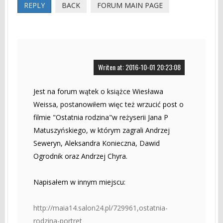
REPLY
BACK
FORUM MAIN PAGE
Writen at: 2016-10-01 20:23:08
Jest na forum wątek o książce Wiesława
Weissa, postanowiłem więc też wrzucić post o
filmie "Ostatnia rodzina"w reżyserii Jana P
Matuszyńskiego, w którym zagrali Andrzej
Seweryn, Aleksandra Konieczna, Dawid
Ogrodnik oraz Andrzej Chyra.
Napisałem w innym miejscu:
http://maia14.salon24.pl/729961,ostatnia-
rodzina-portret