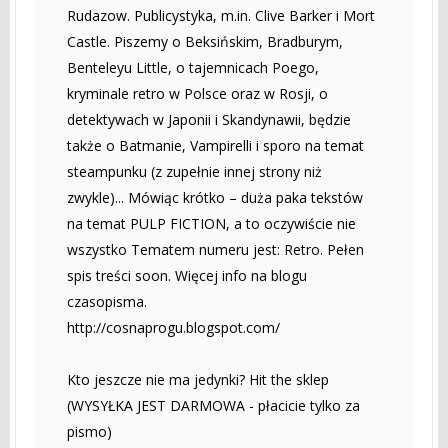
Rudazow. Publicystyka, m.in. Clive Barker i Mort
Castle. Piszemy o Beksińskim, Bradburym,
Benteleyu Little, o tajemnicach Poego,
kryminale retro w Polsce oraz w Rosji, o
detektywach w Japonii i Skandynawii, będzie
także o Batmanie, Vampirelli i sporo na temat
steampunku (z zupełnie innej strony niż
zwykle)... Mówiąc krótko – duża paka tekstów
na temat PULP FICTION, a to oczywiście nie
wszystko Tematem numeru jest: Retro. Pełen
spis treści soon. Więcej info na blogu
czasopisma.
http://cosnaprogu.blogspot.com/
Kto jeszcze nie ma jedynki? Hit the sklep
(WYSYŁKA JEST DARMOWA - płacicie tylko za
pismo)