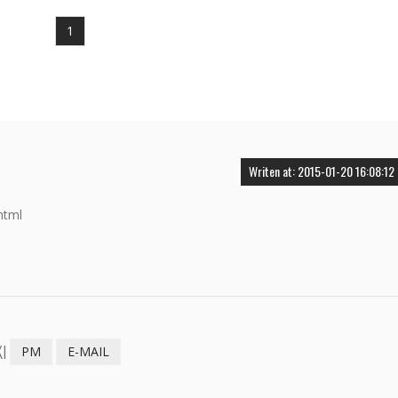
1
Writen at: 2015-01-20 16:08:12
html
I
PM
E-MAIL