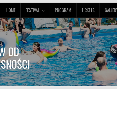
HOME
FESTIVAL
PROGRAM
TICKETS
GALLER
ÓW OD
ESNOŚCI