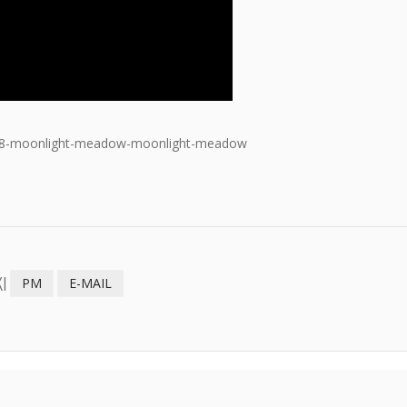
88-moonlight-meadow-moonlight-meadow
I
PM
E-MAIL