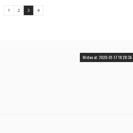
1
2
3
4
Writen at: 2020-01-17 18:28:36