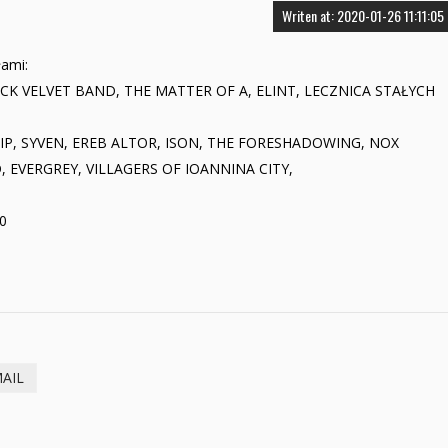
Writen at: 2020-01-26 11:11:05
łami:
LACK VELVET BAND, THE MATTER OF A, ELINT, LECZNICA STAŁYCH
SHIP, SYVEN, EREB ALTOR, ISON, THE FORESHADOWING, NOX
 EVERGREY, VILLAGERS OF IOANNINA CITY,
0
MAIL