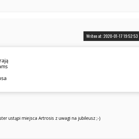
Writen at: 2020-01-17 19:52:53
rają
eams
osa
ter ustąpi miejsca Artrosis z uwagi na jubileusz ;-)