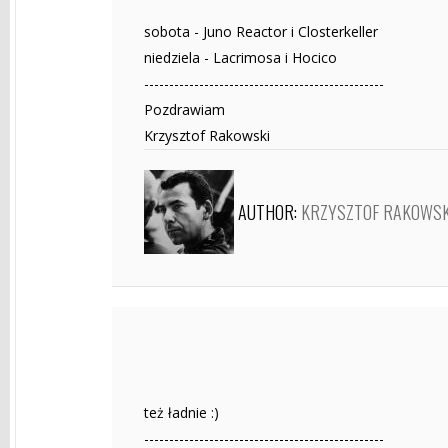
sobota - Juno Reactor i Closterkeller
niedziela - Lacrimosa i Hocico
------------------------------------------------
Pozdrawiam
Krzysztof Rakowski
AUTHOR:
KRZYSZTOF RAKOWSK
też ładnie :)
------------------------------------------------