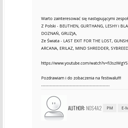
Warto zainteresować się następującymi zespo
Z Polski - BEUTHEN, GURTHANG, LESHY i B
DOZNAŃ, GRUZJA,
Ze Świata - LAST EXIT FOR THE LOST, GUN
ARCANA, ERILAZ, MIND SHREDDER, SYBREED,
https://www.youtube.com/watch?v=fi3szIWgYS
Pozdrawiam i do zobaczenia na festiwalu!!!!
------------------------------------------------
AUTHOR:
NOS4A2
PM
E-