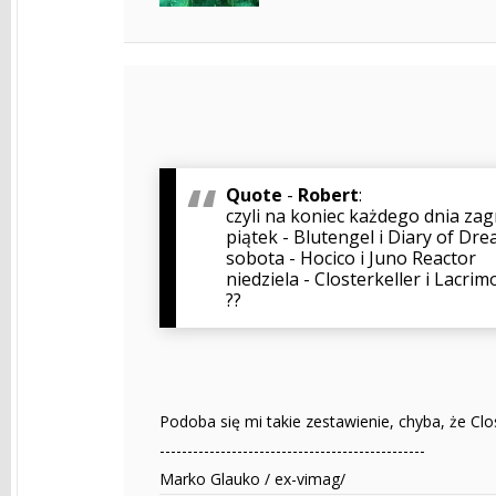
Quote
-
Robert
:
czyli na koniec każdego dnia zag
piątek - Blutengel i Diary of Dr
sobota - Hocico i Juno Reactor
niedziela - Closterkeller i Lacrim
??
Podoba się mi takie zestawienie, chyba, że Clos
------------------------------------------------
Marko Glauko / ex-vimag/