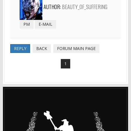
AUTHOR:
BEAUTY_OF_SUFFERING
PM
E-MAIL
REPLY
BACK
FORUM MAIN PAGE
1