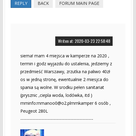
REPLY
BACK
FORUM MAIN PAGE
Writen at: 2020-03-23 22:58:48
siema! mam 4 miejsca w kamperze na 2020 ,
termin i godz wyjazdu do ustalenia, jedziemy z
przedmieść Warszawy, zrzutka na paliwo 40zł
os w jedną stronę, ewentualnie 2 miesjca do
spania są wolne. W srodku pełen sanitariat
(prysznic ,ciepla woda, lodówka, itd )
rnrninfo:
rnmanoo0@o2.plrnrnkamper
6 osób ,
Peugeot 280L
------------------------------------------------