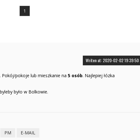
1
Writen at: 2020-02-02 19:39:50
. Pokój/pokoje lub mieszkanie na
5 osób
. Najlepiej łózka
 byleby było w Bolkowie.
PM
E-MAIL