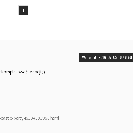
1
Writen at: 2016-07-03 10:46:50
 skompletować kreacji ;)
c-castle-party-i6304393960.html