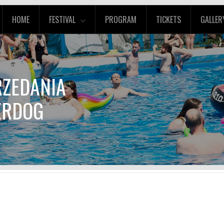
HOME
FESTIVAL
PROGRAM
TICKETS
GALLER
RZEDANIA
ERDOG