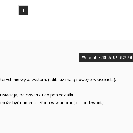
1
Writen at: 2019-07-07 16:34:49
tórych nie wykorzystam. (edit:j uż mają nowego właściciela).
acieja, od czwartku do poniedziałku.
, może być numer telefonu w wiadomości - oddzwonię.