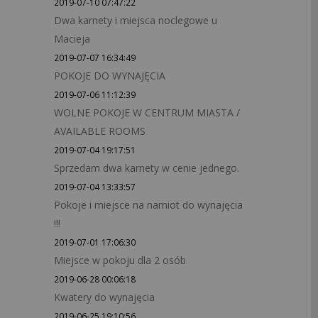
2019-07-10 07:47:22
Dwa karnety i miejsca noclegowe u
Macieja
2019-07-07 16:34:49
POKOJE DO WYNAJĘCIA
2019-07-06 11:12:39
WOLNE POKOJE W CENTRUM MIASTA /
AVAILABLE ROOMS
2019-07-04 19:17:51
Sprzedam dwa karnety w cenie jednego.
2019-07-04 13:33:57
Pokoje i miejsce na namiot do wynajęcia
!!!
2019-07-01 17:06:30
Miejsce w pokoju dla 2 osób
2019-06-28 00:06:18
Kwatery do wynajęcia
2019-06-25 19:10:56