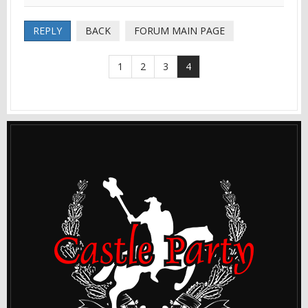
REPLY
BACK
FORUM MAIN PAGE
1
2
3
4