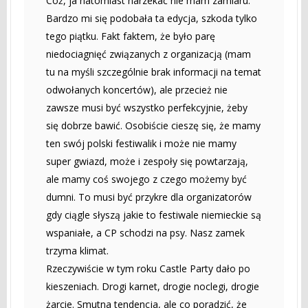
Cóż, ja natomiast narzekać nie mam zamiaru.
Bardzo mi się podobała ta edycja, szkoda tylko
tego piątku. Fakt faktem, że było parę
niedociagnięć związanych z organizacją (mam
tu na myśli szczególnie brak informacji na temat
odwołanych koncertów), ale przecież nie
zawsze musi być wszystko perfekcyjnie, żeby
się dobrze bawić. Osobiście cieszę się, że mamy
ten swój polski festiwalik i może nie mamy
super gwiazd, może i zespoły się powtarzają,
ale mamy coś swojego z czego możemy być
dumni. To musi być przykre dla organizatorów
gdy ciągle słyszą jakie to festiwale niemieckie są
wspaniałe, a CP schodzi na psy. Nasz zamek
trzyma klimat.
Rzeczywiście w tym roku Castle Party dało po
kieszeniach. Drogi karnet, drogie noclegi, drogie
żarcie. Smutna tendencja, ale co poradzić, że