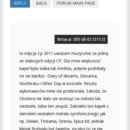
REPLY
BACK
FORUM MAIN PAGE
Writen at: 2011-08-02 23:17:22
te edycje Cp 2011 uważam muzycznie za jedną
ze słabszych edycji CP. Dla mnie większość
kapel była słaba lub średnia, jedynie podobały
mi sie bardzo- Diary of dreams, Diorama,
Nosferatu i Other Day w kościele. Reszta
wykonawców mnie nie przekonała. Szkoda, że
Clostera nie dało sie wcisnąć na sobote lub
niedziele, lubie ten zespół. Zabrakło tez kapeli z
damskim wokalem metalu symfonicznego jak
np. Delain, Tristania, Sirenia, Epica itd. Jednak
klimat festivalu był świetny, na plus to że nie