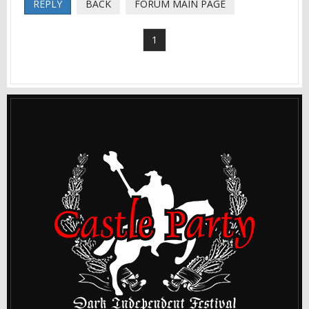
REPLY
BACK
FORUM MAIN PAGE
1