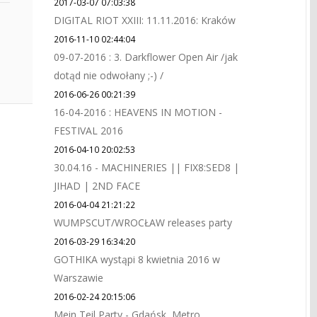
2017-03-07 07:03:38
DIGITAL RIOT XXIII: 11.11.2016: Kraków
2016-11-10 02:44:04
09-07-2016 : 3. Darkflower Open Air /jak
dotąd nie odwołany ;-) /
2016-06-26 00:21:39
16-04-2016 : HEAVENS IN MOTION -
FESTIVAL 2016
2016-04-10 20:02:53
30.04.16 - MACHINERIES || FIX8:SED8 |
JIHAD | 2ND FACE
2016-04-04 21:21:22
WUMPSCUT/WROCŁAW releases party
2016-03-29 16:34:20
GOTHIKA wystąpi 8 kwietnia 2016 w
Warszawie
2016-02-24 20:15:06
Mein Teil Party - Gdańsk, Metro