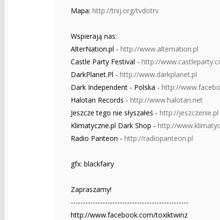
Mapa:
http://tnij.org/tvdotrv
Wspierają nas:
AlterNation.pl -
http://www.alternation.pl
Castle Party Festival -
http://www.castleparty.
DarkPlanet.Pl -
http://www.darkplanet.pl
Dark Independent - Polska -
http://www.faceb
Halotan Records -
http://www.halotan.net
Jeszcze tego nie słyszałeś -
http://jeszczenie.pl
Klimatyczne.pl Dark Shop -
http://www.klimatyc
Radio Panteon -
http://radiopanteon.pl
gfx: blackfairy
Zapraszamy!
------------------------------------------------
http://www.facebook.com/toxiktwinz