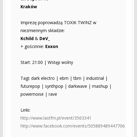
Kraków
Imprezę poprowadzą TOXIK TWINZ w
niezmiennym składzie:
Kchild
&
DeV_
+ gościnnie:
Exxon
Start: 21:00 | Wstęp wolny
Tagi: dark electro | ebm | tbm | industrial |
futurepop | synthpop | darkwave | mashup |
powernoise | rave
Linki:
http://www.lastfm.pl/event/3563341
http://www.facebook.com/events/505889489447706