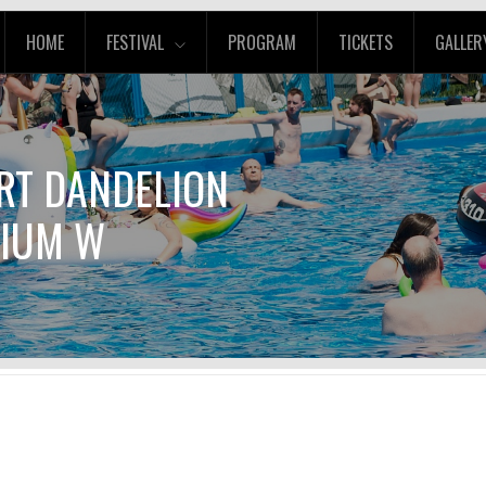
HOME
FESTIVAL
PROGRAM
TICKETS
GALLER
ERT DANDELION
NIUM W