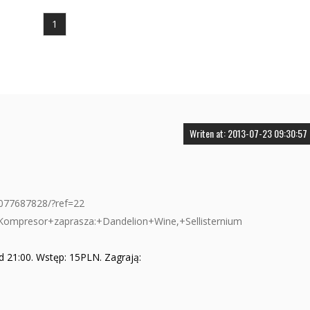
1
Writen at: 2013-07-23 09:30:57
077687828/?ref=22
+Kompresor+zaprasza:+Dandelion+Wine,+Sellisternium
d 21:00. Wstęp: 15PLN. Zagrają: