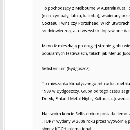
To pochodzący z Melbourne w Australii duet. 
(m.in. cymbały, lutnia, kalimba), wspierany pr
Cocteau Twins czy Portishead. W ich utworach
średniowieczną, a to wszystko doprawione d
Mimo iż mieszkają po drugiej stronie globu wie
popularnych festiwalach, takich jak Menuo Ju
Sellisternium (Bydgoszcz)
To mieszanka klimatycznego art-rocka, metal
1999 w Bydgoszczy. Grupa od tego czasu zagrał
Dotyk, Finland Metal Night, Kulturalia, Juwenali
Na swoim koncie Sellisternium posiada demo z
„FURY” wydany w 2008 roku przez wytwórnię p
słynny KOCH International.