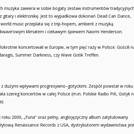
Ich muzyka zawiera w sobie bogaty zestaw instrumentów tradycyjnyc
zez gitary i elektronikę. Jest to wypadkowa dokonań Dead Can Dance,
 world music przeplata się z trip-hopem, ambient z muzyką
arkwave’owym klimatem i ciekawym śpiewem Naomi Henderson.
lokrotnie koncertowali w Europie, w tym pięć razy w Polsce. Gościli n
odaragis, Summer Darkness, czy Wave Gotik Treffen.
u z dużymi wpływami progresywno–gotyckimi. Zespół powstał w roku
a szereg koncertów w całej Polsce (m.in. Polskie Radio PiK, Gotyk 
a).
 roku 2000, „Furia” oraz pełny, anglojęzyczny album zatytułowany
łytową Renaissance Records z USA, dystrybutorem wydawnictwa jes