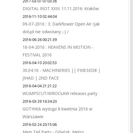
2017-03-07 07:03:38
DIGITAL RIOT XXIII: 11.11.2016: Kraków
2016-11-10 02:44:04
09-07-2016 : 3. Darkflower Open Air /jak
dotąd nie odwołany ;-) /
2016-06-26 00:21:39
16-04-2016 : HEAVENS IN MOTION -
FESTIVAL 2016
2016-04-10 20:02:53
30.04.16 - MACHINERIES || FIX8:SED8 |
JIHAD | 2ND FACE
2016-04-04 21:21:22
WUMPSCUT/WROCŁAW releases party
2016-03-29 16:34:20
GOTHIKA wystąpi 8 kwietnia 2016 w
Warszawie
2016-02-24 20:15:06
Mein Teil Party - Gdańsk, Metro