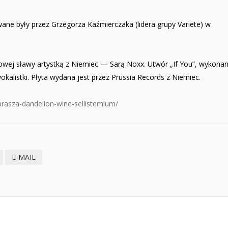
ane były przez Grzegorza Kaźmierczaka (lidera grupy Variete) w
wej sławy artystką z Niemiec — Sarą Noxx. Utwór „If You”, wykona
wokalistki. Płyta wydana jest przez Prussia Records z Niemiec.
rasza-dandelion-wine-sellisternium/
E-MAIL