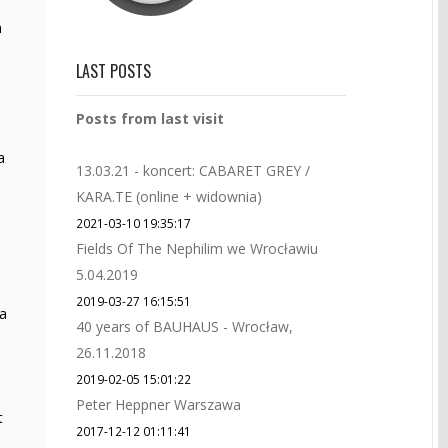
h
LAST POSTS
Posts from last visit
a
13.03.21 - koncert: CABARET GREY /
KARA.TE (online + widownia)
2021-03-10 19:35:17
Fields Of The Nephilim we Wrocławiu
5.04.2019
2019-03-27 16:15:51
na
40 years of BAUHAUS - Wrocław,
26.11.2018
2019-02-05 15:01:22
Peter Heppner Warszawa
t
2017-12-12 01:11:41