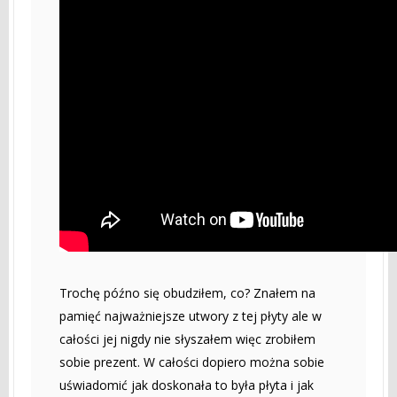
Trochę późno się obudziłem, co? Znałem na
pamięć najważniejsze utwory z tej płyty ale w
całości jej nigdy nie słyszałem więc zrobiłem
sobie prezent. W całości dopiero można sobie
uświadomić jak doskonała to była płyta i jak