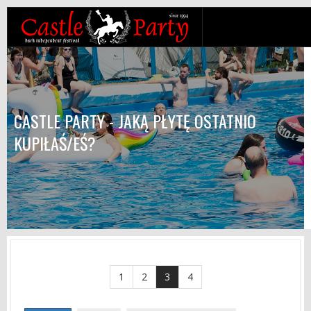
CASTLE PARTY - JAKĄ PŁYTĘ OSTATNIO
KUPIŁAŚ/EŚ?
1
2
3
4