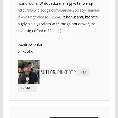
różnorodna. W dodatku mam ją w tej wersji
http://www.discogs.com/Danse-Society-Heaven-
Is-Waiting/release/325642
z bonusami, których
nigdy nie słyszałem więc mogę poudawać, że
czas się cofnął o 30 lat ;-)
------------------------------------------------
pozdrowionka
pinkdotR
AUTHOR:
PINKDOTR
PM
E-MAIL