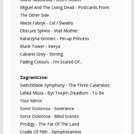
Miguel And The Living Dead - Postcards From
The Other Side
Wieże.Fabryk - Cel I Światło
Obscure Sphinx - Void Mother
Katarzyna Groniec - Pin-up Princess
Black Tower - Inerya
Cabaret Grey - Stirring
Fading Colours - I'm Scared Of...
Zagraniczne:
Switchblade Symphony - The Three Calamities
Ľahká Múza - Byť Tvojím Zrkadlom - To Be
Your Mirror
Soror Dolorosa - Severance
Soror Dolorosa - Blind Scenes
Prodigy - The Fat Of The Land
Cradle Of Filth - Nymphetamine