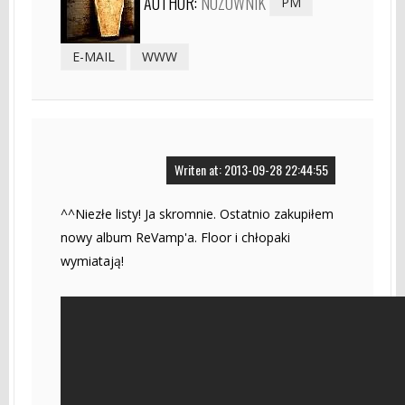
AUTHOR:
NOZOWNIK
PM
E-MAIL
WWW
Writen at: 2013-09-28 22:44:55
^^Niezłe listy! Ja skromnie. Ostatnio zakupiłem
nowy album ReVamp'a. Floor i chłopaki
wymiatają!