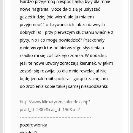
Bardzo przyjemną niespodzianką były dla mnie
nowe nagrania. Może dało się je usłyszeć
gdzieś indziej (nie wiem) ale ja miałem
przyjemność odkrywania ich jak za dawnych
dobrych lat - przy pierwszym słuchaniu właśnie z
płyty. No i co mogę powiedzieć? Przekonały
mnie
wszysktie
od pierwszego słyszenia a
rzadko mi się coś takiego zdarza. W dodatku,
jeśli te nowe utwory zdradzają kierunek, w jakim
zespół się rozwija, to dla mnie rewelacja! Nie
będę jednak robił spoilera - gorąco zachęcam
do zrobienia sobie takiej samej niespodzianki:
http://www.klimatyczne.pl/index.php?
prod_id=2389&cat_id=196&p=2
------------------------------------------------
pozdrowionka
pinkdotR