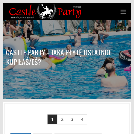
CASTLE PARTY - JAKĄ PŁYTĘ OSTATNIO
KUPIŁAŚ/EŚ?
1
2
3
4