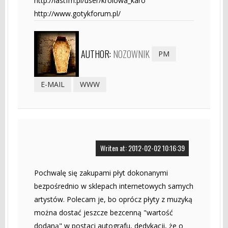
http://lastfm.pl/user/krolowa_karo
http://www.gotykforum.pl/
AUTHOR:
NOZOWNIK
PM
E-MAIL
WWW
Writen at: 2012-02-02 10:16:39
Pochwalę się zakupami płyt dokonanymi
bezpośrednio w sklepach internetowych samych
artystów. Polecam je, bo oprócz płyty z muzyką
można dostać jeszcze bezcenną "wartość
dodaną" w postaci autografu, dedykacji, że o