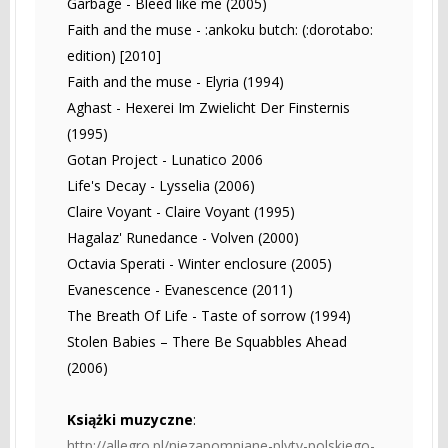
Garbage - Bleed like me (2005)
Faith and the muse - :ankoku butch: (:dorotabo:
edition) [2010]
Faith and the muse - Elyria (1994)
Aghast - Hexerei Im Zwielicht Der Finsternis
(1995)
Gotan Project - Lunatico 2006
Life's Decay - Lysselia (2006)
Claire Voyant - Claire Voyant (1995)
Hagalaz' Runedance - Volven (2000)
Octavia Sperati - Winter enclosure (2005)
Evanescence - Evanescence (2011)
The Breath Of Life - Taste of sorrow (1994)
Stolen Babies – There Be Squabbles Ahead
(2006)
Książki muzyczne
:
http://allegro.pl/niezapomniane-plyty-polskiego-