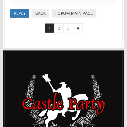
REPLY
BACK
FORUM MAIN PAGE
1
2
3
4