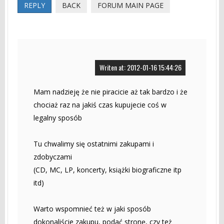
REPLY
BACK
FORUM MAIN PAGE
Writen at: 2012-01-16 15:44:26
Mam nadzieję że nie piracicie aż tak bardzo i że
chociaż raz na jakiś czas kupujecie coś w
legalny sposób
Tu chwalimy się ostatnimi zakupami i
zdobyczami
(CD, MC, LP, koncerty, książki biograficzne itp
itd)
Warto wspomnieć też w jaki sposób
dokonaliście zakupu, podać stronę, czy też