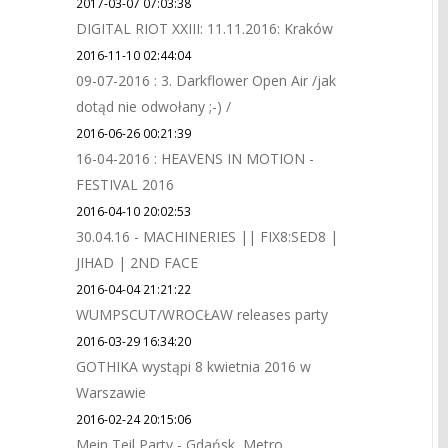
2017-03-07 07:03:38
DIGITAL RIOT XXIII: 11.11.2016: Kraków
2016-11-10 02:44:04
09-07-2016 : 3. Darkflower Open Air /jak
dotąd nie odwołany ;-) /
2016-06-26 00:21:39
16-04-2016 : HEAVENS IN MOTION -
FESTIVAL 2016
2016-04-10 20:02:53
30.04.16 - MACHINERIES || FIX8:SED8 |
JIHAD | 2ND FACE
2016-04-04 21:21:22
WUMPSCUT/WROCŁAW releases party
2016-03-29 16:34:20
GOTHIKA wystąpi 8 kwietnia 2016 w
Warszawie
2016-02-24 20:15:06
Mein Teil Party - Gdańsk, Metro