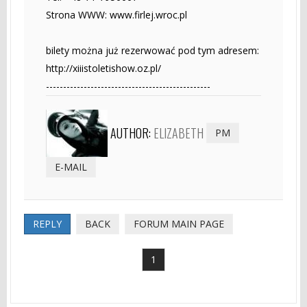
Strona WWW: www.firlej.wroc.pl
bilety można już rezerwować pod tym adresem:
http://xiiistoletishow.oz.pl/
------------------------------------------------
AUTHOR:
ELIZABETH
PM
E-MAIL
REPLY
BACK
FORUM MAIN PAGE
1