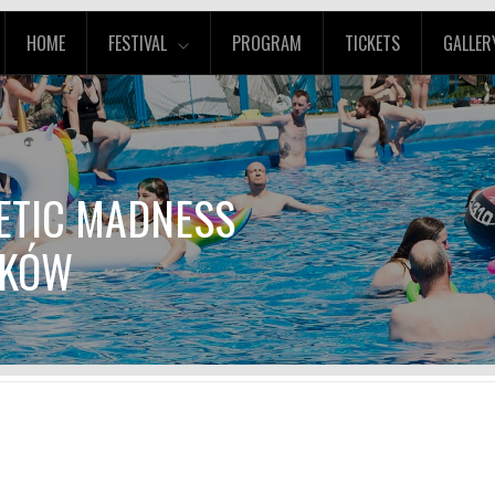
HOME
FESTIVAL
PROGRAM
TICKETS
GALLER
HETIC MADNESS
RAKÓW