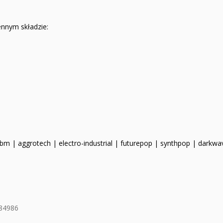
nnym składzie:
 tbm | aggrotech | electro-industrial | futurepop | synthpop | darkwa
84986