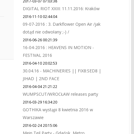
2017-03-07 07:03:38
DIGITAL RIOT XXIII: 11.11.2016: Kraków
2016-11-10 02:44:04
09-07-2016 : 3. Darkflower Open Air /jak
dotąd nie odwołany ;-) /
2016-06-26 00:21:39
16-04-2016 : HEAVENS IN MOTION -
FESTIVAL 2016
2016-04-10 20:02:53
30.04.16 - MACHINERIES || FIX8:SED8 |
JIHAD | 2ND FACE
2016-04-04 21:21:22
WUMPSCUT/WROCŁAW releases party
2016-03-29 16:34:20
GOTHIKA wystąpi 8 kwietnia 2016 w
Warszawie
2016-02-24 20:15:06
Mein Teil Party - Gdańsk, Metro