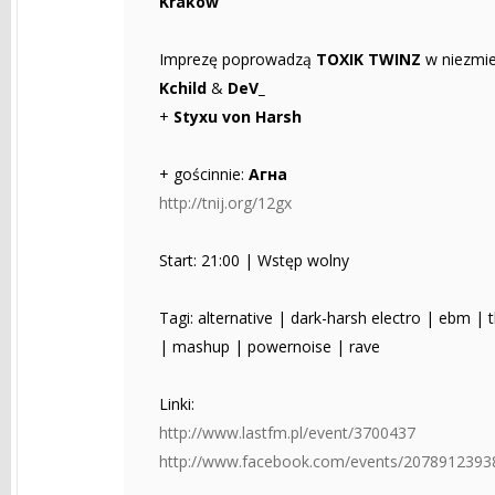
Kraków
Imprezę poprowadzą
TOXIK TWINZ
w niezmie
Kchild
&
DeV_
+
Styxu von Harsh
+ gościnnie:
Aгнa
http://tnij.org/12gx
Start: 21:00 | Wstęp wolny
Tagi: alternative | dark-harsh electro | ebm |
| mashup | powernoise | rave
Linki:
http://www.lastfm.pl/event/3700437
http://www.facebook.com/events/2078912393