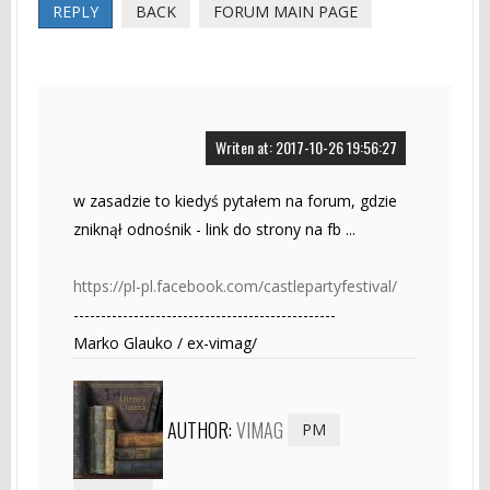
REPLY
BACK
FORUM MAIN PAGE
Writen at: 2017-10-26 19:56:27
w zasadzie to kiedyś pytałem na forum, gdzie
zniknął odnośnik - link do strony na fb ...
https://pl-pl.facebook.com/castlepartyfestival/
------------------------------------------------
Marko Glauko / ex-vimag/
AUTHOR:
VIMAG
PM