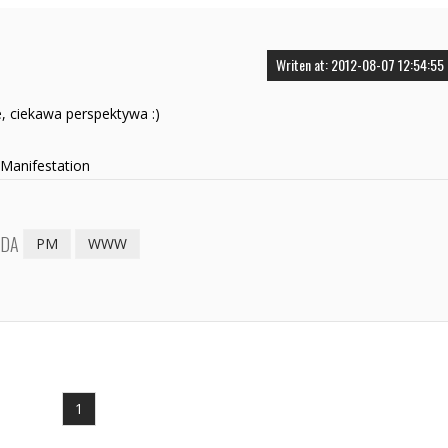
Writen at: 2012-08-07 12:54:55
, ciekawa perspektywa :)
 Manifestation
EDA
PM
WWW
1