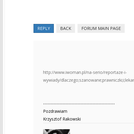
REPLY
BACK
FORUM MAIN PAGE
http://www.iwoman.pl/na-serio/reportaze-i-
wywiady/dlaczego;szanowane;prawniczki;i;lekarki
------------------------------------------------
Pozdrawiam
Krzysztof Rakowski