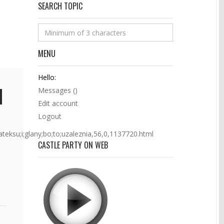
SEARCH TOPIC
MENU
Hello:
Messages (
)
Edit account
Logout
lateksu;i;glany;bo;to;uzaleznia,56,0,1137720.html
CASTLE PARTY ON WEB