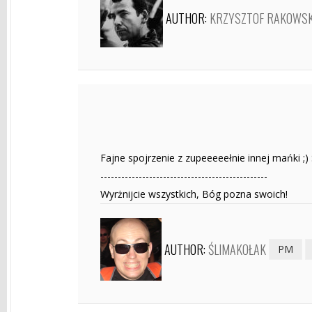
AUTHOR:
KRZYSZTOF RAKOWSK
Fajne spojrzenie z zupeeeeełnie innej mańki ;) 
------------------------------------------------
Wyrżnijcie wszystkich, Bóg pozna swoich!
AUTHOR:
ŚLIMAKOŁAK
PM