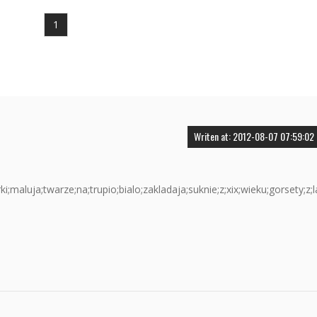
1
Writen at: 2012-08-07 07:59:02
;maluja;twarze;na;trupio;bialo;zakladaja;suknie;z;xix;wieku;gorsety;z;