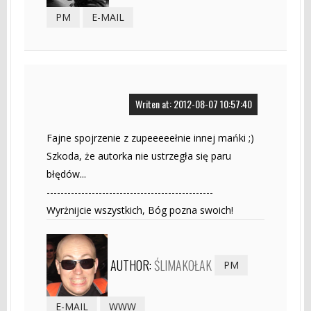
PM
E-MAIL
Writen at: 2012-08-07 10:57:40
Fajne spojrzenie z zupeeeeełnie innej mańki ;)
Szkoda, że autorka nie ustrzegła się paru
błędów...
------------------------------------------------
Wyrżnijcie wszystkich, Bóg pozna swoich!
AUTHOR:
ŚLIMAKOŁAK
PM
E-MAIL
WWW