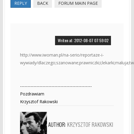
REPLY
BACK
FORUM MAIN PAGE
Writen at: 2012-08-07 07:59:02
http://www.iwoman.pl/na-serio/reportaze-i-
wywiady/dlaczego;szanowane;prawniczki;i;lekarki;maluja;twar
------------------------------------------------
Pozdrawiam
Krzysztof Rakowski
AUTHOR:
KRZYSZTOF RAKOWSKI