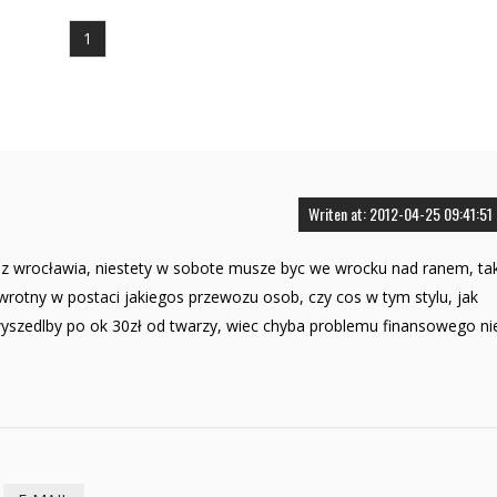
1
Writen at: 2012-04-25 09:41:51
 z wrocławia, niestety w sobote musze byc we wrocku nad ranem, ta
rotny w postaci jakiegos przewozu osob, czy cos w tym stylu, jak
wyszedlby po ok 30zł od twarzy, wiec chyba problemu finansowego ni