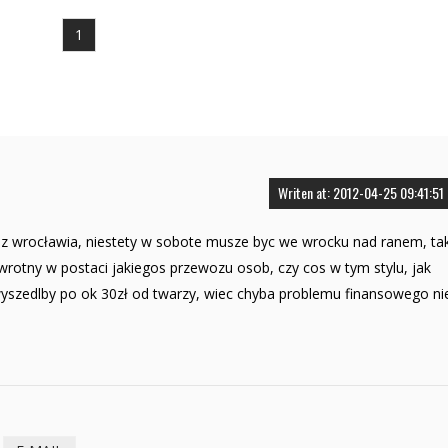
1
Writen at: 2012-04-25 09:41:51
 z wrocławia, niestety w sobote musze byc we wrocku nad ranem, ta
rotny w postaci jakiegos przewozu osob, czy cos w tym stylu, jak
wyszedlby po ok 30zł od twarzy, wiec chyba problemu finansowego ni