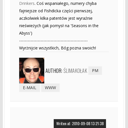
Drinkers
. Coś wspaniałego, numery chyba
fajniejsze od Fishdicka części pierwszej,
aczkolwiek kilka patentów jest wyraźnie
nieświeżych (jak pomysł na 'Seasons in the
Abyss')
------------------------------------------------
Wyrżnijcie wszystkich, Bóg pozna swoich!
AUTHOR:
ŚLIMAKOŁAK
PM
E-MAIL
WWW
Writen at: 2010-09-08 13:21:38