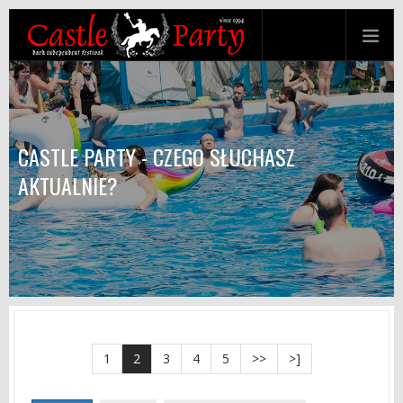
CASTLE PARTY - CZEGO SŁUCHASZ
AKTUALNIE?
1
2
3
4
5
>>
>]