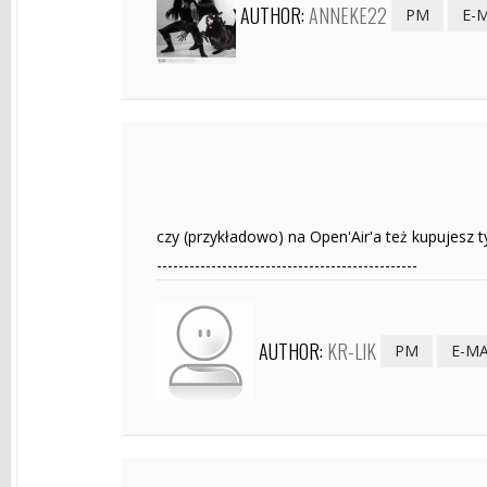
AUTHOR:
ANNEKE22
PM
E-
czy (przykładowo) na Open'Air'a też kupujesz t
------------------------------------------------
AUTHOR:
KR-LIK
PM
E-MA