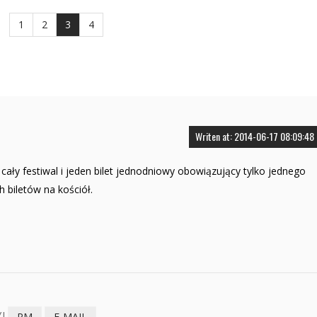
1
2
3
4
Writen at: 2014-06-17 08:09:48
 cały festiwal i jeden bilet jednodniowy obowiązujący tylko jednego
 biletów na kościół.
I
PM
E-MAIL