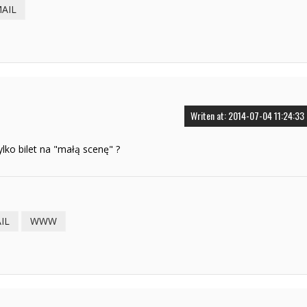
MAIL
Writen at: 2014-07-04 11:24:33
ylko bilet na "małą scenę" ?
IL
WWW