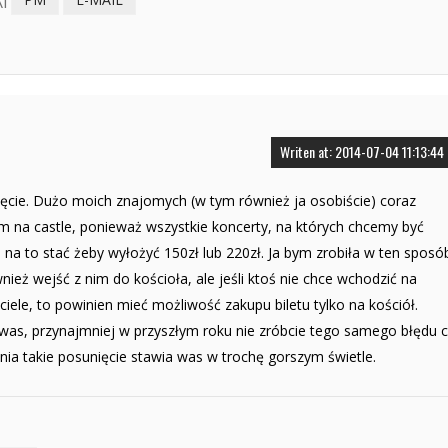
Writen at: 2014-07-04 11:13:44
cie. Dużo moich znajomych (w tym również ja osobiście) coraz
m na castle, ponieważ wszystkie koncerty, na których chcemy być
h na to stać żeby wyłożyć 150zł lub 220zł. Ja bym zrobiła w ten sposó
ież wejść z nim do kościoła, ale jeśli ktoś nie chce wchodzić na
iele, to powinien mieć możliwość zakupu biletu tylko na kościół.
was, przynajmniej w przyszłym roku nie zróbcie tego samego błędu 
a takie posunięcie stawia was w trochę gorszym świetle.