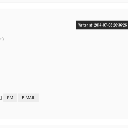
Writen at: 2014-07-08 20:36:26
:)
I
PM
E-MAIL