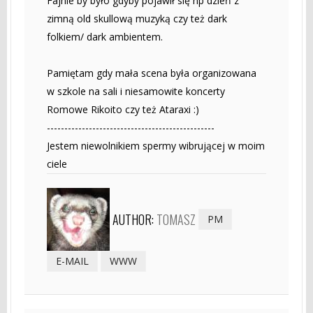
Fajnie by było gdyby pojawił się np dzień z
zimną old skullową muzyką czy też dark
folkiem/ dark ambientem.
Pamiętam gdy mała scena była organizowana
w szkole na sali i niesamowite koncerty
Romowe Rikoito czy też Ataraxi :)
------------------------------------------------
Jestem niewolnikiem spermy wibrującej w moim
ciele
AUTHOR:
TOMASZ
PM
E-MAIL
WWW