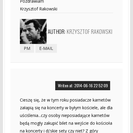
Pozdrawiam
Krzysztof Rakowski
AUTHOR:
KRZYSZTOF RAKOWSKI
PM
E-MAIL
Writen at: 2014-06-16 22:52:09
Cieszę się, że w tym roku posiadacze karnetów
załapią się na koncerty w byłym kościele, ale dla
uściślenia...czy osoby nieposiadające karnetów
będą mogły zakupić bilet na wejście do kościoła
na koncerty i dj'skie sety czy niet? Z góry