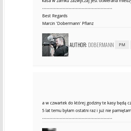
kasa w zamku zazwyczaj jest otwierana miedzy 
------------------------------------------------
Best Regards
Marcin 'Dobermann' Pflanz
AUTHOR:
DOBERMANN
PM
a w czwartek do której godziny te kasy będą cz
5 lat temu byłam ostatni raz i już nie pamiętam
------------------------------------------------