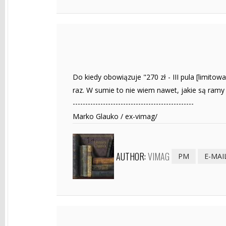
Do kiedy obowiązuje "270 zł - III pula [limitow
raz. W sumie to nie wiem nawet, jakie są ramy 
------------------------------------------------
Marko Glauko / ex-vimag/
AUTHOR:
VIMAG
PM
E-MAI