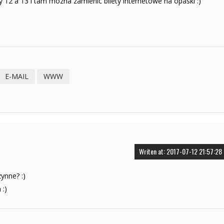
12 a 13 i tam mozna zamienic bilety internetowe na opaski :)
E-MAIL
WWW
Writen at: 2017-07-12 21:57:28
ynne? :)
 :)