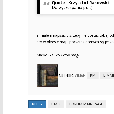
Quote
-
Krzysztof Rakowski
:
Do wyczerpania puli:)
a miałem napisać p.s. żeby nie dostać takiej odp
czy w okresie maj - początek czerwca są jeszc
------------------------------------------------
Marko Glauko / ex-vimag/
AUTHOR:
VIMAG
PM
E-MAI
REPLY
BACK
FORUM MAIN PAGE