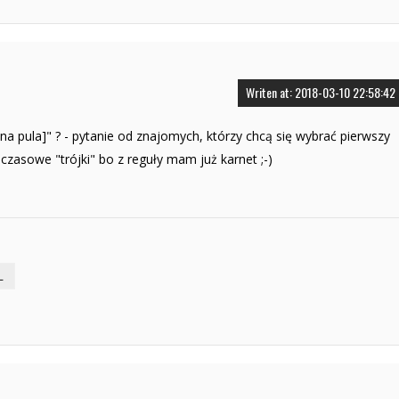
Writen at: 2018-03-10 22:58:42
ana pula]" ? - pytanie od znajomych, którzy chcą się wybrać pierwszy
czasowe "trójki" bo z reguły mam już karnet ;-)
L