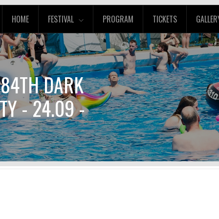
HOME
FESTIVAL
PROGRAM
TICKETS
GALLER
- 84TH DARK
Y - 24.09 -