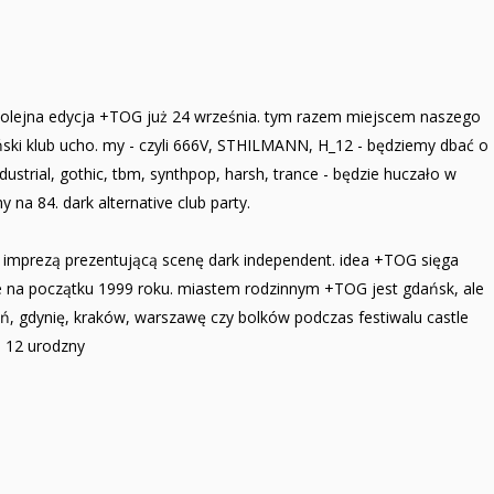
olejna edycja +TOG już 24 września. tym razem miejscem naszego
ski klub ucho. my - czyli 666V, STHILMANN, H_12 - będziemy dbać o
dustrial, gothic, tbm, synthpop, harsh, trance - będzie huczało w
na 84. dark alternative club party.
 imprezą prezentującą scenę dark independent. idea +TOG sięga
ie na początku 1999 roku. miastem rodzinnym +TOG jest gdańsk, ale
ń, gdynię, kraków, warszawę czy bolków podczas festiwalu castle
e 12 urodzny