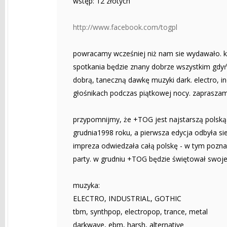
wstęp: 12 złotych
http://www.facebook.com/togpl
powracamy wcześniej niż nam sie wydawało. k
spotkania będzie znany dobrze wszystkim gdyń
dobrą, taneczną dawkę muzyki dark. electro, in
głośnikach podczas piątkowej nocy. zapraszamy 
przypomnijmy, że +TOG jest najstarszą polską
grudnia1998 roku, a pierwsza edycja odbyła s
impreza odwiedzała całą polskę - w tym pozna
party. w grudniu +TOG będzie świętował swoj
muzyka:
ELECTRO, INDUSTRIAL, GOTHIC
tbm, synthpop, electropop, trance, metal
darkwave, ebm, harsh, alternative