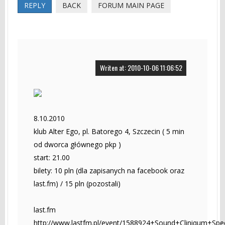
REPLY
BACK
FORUM MAIN PAGE
Writen at: 2010-10-06 11:06:52
8.10.2010
klub Alter Ego, pl. Batorego 4, Szczecin ( 5 min
od dworca głównego pkp )
start: 21.00
bilety: 10 pln (dla zapisanych na facebook oraz
last.fm) / 15 pln (pozostali)
last.fm
http://www.lastfm.pl/event/1588924+Sound+Cliniqum+Spec