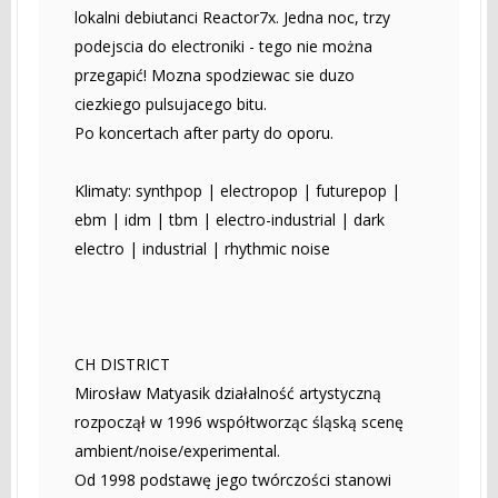
lokalni debiutanci Reactor7x. Jedna noc, trzy
podejscia do electroniki - tego nie można
przegapić! Mozna spodziewac sie duzo
ciezkiego pulsujacego bitu.
Po koncertach after party do oporu.
Klimaty: synthpop | electropop | futurepop |
ebm | idm | tbm | electro-industrial | dark
electro | industrial | rhythmic noise
CH DISTRICT
Mirosław Matyasik działalność artystyczną
rozpoczął w 1996 współtworząc śląską scenę
ambient/noise/experimental.
Od 1998 podstawę jego twórczości stanowi