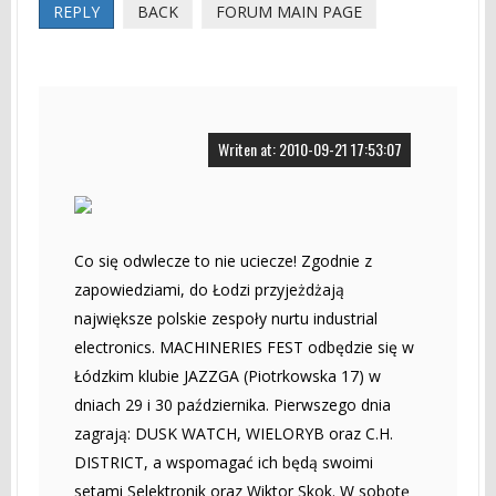
REPLY
BACK
FORUM MAIN PAGE
Writen at: 2010-09-21 17:53:07
Co się odwlecze to nie uciecze! Zgodnie z
zapowiedziami, do Łodzi przyjeżdżają
największe polskie zespoły nurtu industrial
electronics. MACHINERIES FEST odbędzie się w
Łódzkim klubie JAZZGA (Piotrkowska 17) w
dniach 29 i 30 października. Pierwszego dnia
zagrają: DUSK WATCH, WIELORYB oraz C.H.
DISTRICT, a wspomagać ich będą swoimi
setami Selektronik oraz Wiktor Skok. W sobotę