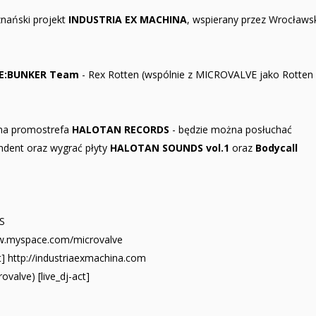
nański projekt
INDUSTRIA EX MACHINA
, wspierany przez Wrocławs
DE:BUNKER Team
- Rex Rotten (wspólnie z MICROVALVE jako Rotten
nna promostrefa
HALOTAN RECORDS
- będzie można posłuchać
ndent oraz wygrać płyty
HALOTAN SOUNDS vol.1
oraz
Bodycall
S
www.myspace.com/microvalve
] http://industriaexmachina.com
ovalve) [live_dj-act]