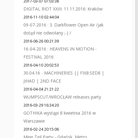
2017-03-07 07:03:38
DIGITAL RIOT XXIII: 11.11.2016: Kraków
2016-11-10 02:44:04
09-07-2016 : 3. Darkflower Open Air /jak
dotąd nie odwołany ;-) /
2016-06-26 00:21:39
16-04-2016 : HEAVENS IN MOTION -
FESTIVAL 2016
2016-04-10 20:02:53
30.04.16 - MACHINERIES || FIX8:SED8 |
JIHAD | 2ND FACE
2016-04-04 21:21:22
WUMPSCUT/WROCŁAW releases party
2016-03-29 16:34:20
GOTHIKA wystąpi 8 kwietnia 2016 w
Warszawie
2016-02-24 20:15:06
Mein Teil Party - Gdańsk, Metro