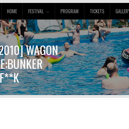
HOME
FESTIVAL
PROGRAM
TICKETS
GALLER
0.2010] WAGON
DE:BUNKER
F**K