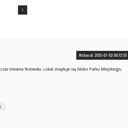
1
Writen at: 2015-07-02 00:12:25
s trwania festiwalu. Lokal znajduje się blisko Parku Miejskiego,
L