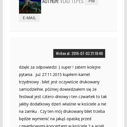
AUTHOR:
VLAD TEPES
PM
E-MAIL
Writen at: 2016-07-03 21:18:46
dzięki za odpowiedzi :) super ! zatem kolejne
pytania . już 27.11.2015 kupiłem karnet
trzydniowy . bilet jest oczywiście drukowany
samodzielnie. później dowiedziałem się że
festiwal jest cztero-dniowy i ten czwartek to tak
jakby dodatkowy dzień właśnie w kościele a nie
na zamku . Czy ten mój drukowany bilet trzeba
będzie wymienić na jakąś opaskę przed
czwartkowymi koncertami w kościele ? a jeżeli