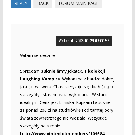
REPLY
BACK
FORUM MAIN PAGE
Writen at: 2013-10-29 07:00:56
Witam serdecznie;
Sprzedam
suknie
firmy Jekatex,
z kolekcji
Laughing Vampire
. Wykonana z bardzo dobrej
jakości welwetu. Charakteryzuje się dbałością o
szczegóły i starannością wykonania. W stanie
idealnym. Cena jest b. niska. Kupiłam tę suknie
za ponad 200 zł na studniówkę i od tamtej pory
świata zewnętrznego nie widziała. Wszystkie
szczegóły na stronie
http://www.vinted.pl/members/109584-