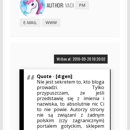
AUTHOR:
VADI
PM
E-MAIL
WWW
Writen at: 2010-09-20 10:20:02
Quote
-
[d:gen]
:
Nie jest sekretem to, kto bloga
prowadzi. Tylko
przypuszczam, że jeśli
przedstawię się z imienia i
nazwiska, to absolutnie nic Ci
to nie powie. Autorzy strony
nie są związani z żadnym
polskim (czy zagranicznym)
portalem gotyckim, sklepem