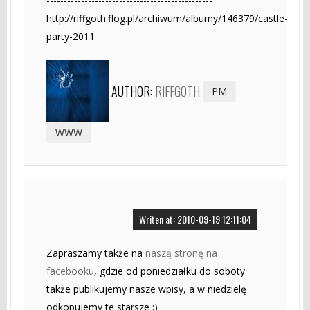
------------------------------------------------
http://riffgoth.flog.pl/archiwum/albumy/146379/castle-
party-2011
AUTHOR:
RIFFGOTH
PM
WWW
Writen at: 2010-09-19 12:11:04
Zapraszamy także na
naszą stronę na
facebooku
, gdzie od poniedziałku do soboty
także publikujemy nasze wpisy, a w niedzielę
odkopujemy te starsze ;)