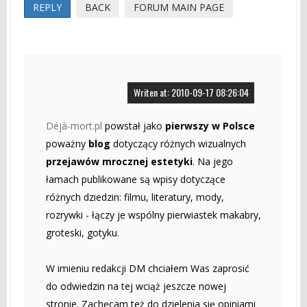
REPLY
BACK
FORUM MAIN PAGE
Writen at: 2010-09-17 08:26:04
Déjà-mort.pl
powstał jako
pierwszy w Polsce
poważny
blog
dotyczący różnych wizualnych
przejawów mrocznej estetyki
. Na jego
łamach publikowane są wpisy dotyczące
różnych dziedzin: filmu, literatury, mody,
rozrywki - łączy je wspólny pierwiastek makabry,
groteski, gotyku.
W imieniu redakcji DM chciałem Was zaprosić
do odwiedzin na tej wciąż jeszcze nowej
stronie. Zachęcam też do dzielenia się opiniami