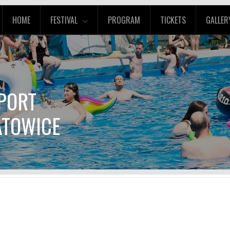
HOME
FESTIVAL
PROGRAM
TICKETS
GALLER
SPORT
ATOWICE