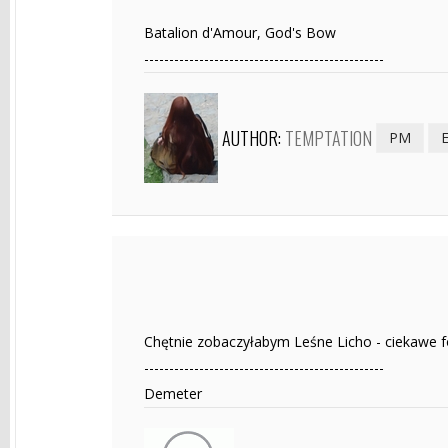
Batalion d'Amour, God's Bow
------------------------------------------------
AUTHOR:
TEMPTATION
PM
Chętnie zobaczyłabym Leśne Licho - ciekawe fo
------------------------------------------------
Demeter