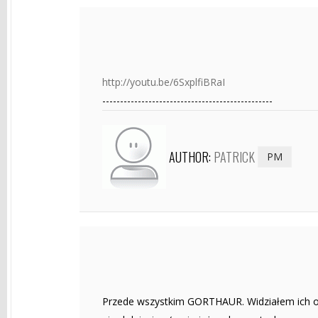
http://youtu.be/6SxplfiBRaI
------------------------------------------------
AUTHOR:
PATRICK
PM
Przede wszystkim GORTHAUR. Widziałem ich os