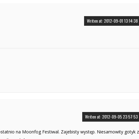
Writen at: 2012-09-01 13:14:38
Writen at: 2012-09-05 23:57:53
tatnio na Moonfog Festiwal. Zajebisty występ. Niesamowity gotyk z