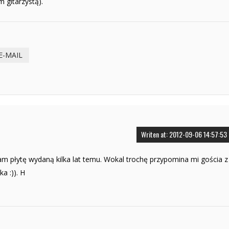
 gitarzystą).
E-MAIL
Writen at: 2012-09-06 14:57:53
am płytę wydaną kilka lat temu. Wokal trochę przypomina mi gościa z
a :)). H