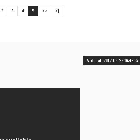
2
3
4
5
>>
>]
Writen at: 2012-08-23 16:42:37