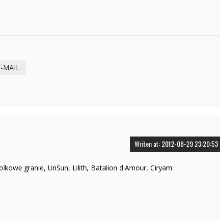
E-MAIL
Writen at: 2012-08-29 23:20:53
lkowe granie, UnSun, Lilith, Batalion d'Amour, Ciryam