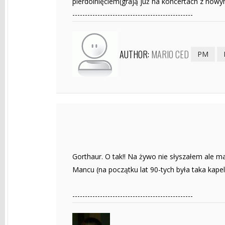
pierdolnięciem(grają już na koncertach z nowym
------------------------------------------------
AUTHOR:
MARIO CED
PM
Gorthaur. O tak!! Na żywo nie słyszałem ale m
Mancu (na początku lat 90-tych była taka kapelk
------------------------------------------------