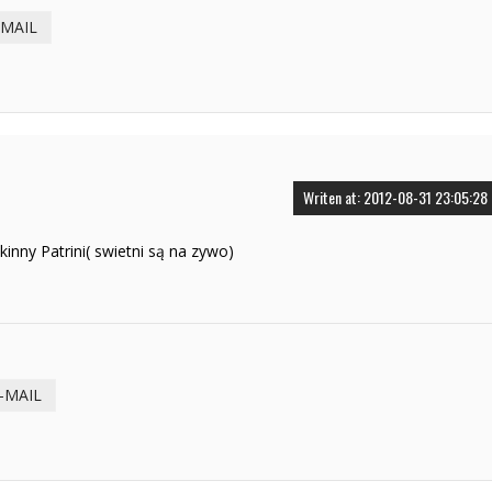
-MAIL
Writen at: 2012-08-31 23:05:28
nny Patrini( swietni są na zywo)
-MAIL