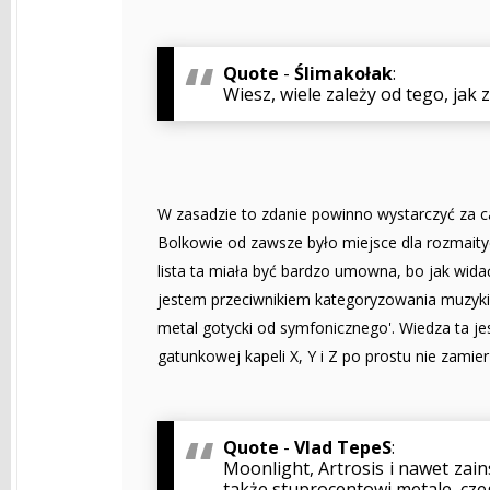
Quote
-
Ślimakołak
:
Wiesz, wiele zależy od tego, jak 
W zasadzie to zdanie powinno wystarczyć za cał
Bolkowie od zawsze było miejsce dla rozmaitych
lista ta miała być bardzo umowna, bo jak widać
jestem przeciwnikiem kategoryzowania muzyki,
metal gotycki od symfonicznego'. Wiedza ta jes
gatunkowej kapeli X, Y i Z po prostu nie zamie
Quote
-
Vlad TepeS
:
Moonlight, Artrosis i nawet z
także stuprocentowi metale, cze