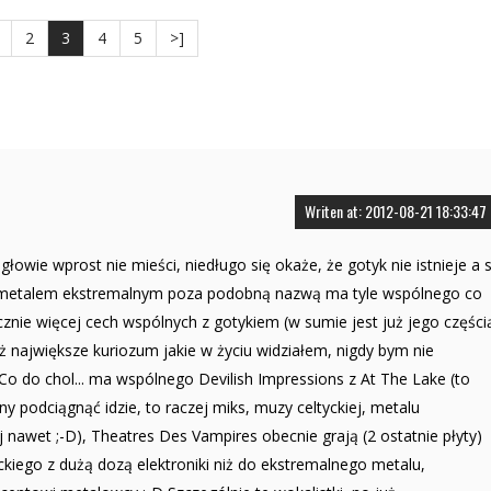
2
3
4
5
>]
Writen at: 2012-08-21 18:33:47
 głowie wprost nie mieści, niedługo się okaże, że gotyk nie istnieje a 
z metalem ekstremalnym poza podobną nazwą ma tyle wspólnego co
nie więcej cech wspólnych z gotykiem (w sumie jest już jego części
już największe kuriozum jakie w życiu widziałem, nigdy bym nie
. Co do chol... ma wspólnego Devilish Impressions z At The Lake (to
ny podciągnąć idzie, to raczej miks, muzy celtyckiej, metalu
nawet ;-D), Theatres Des Vampires obecnie grają (2 ostatnie płyty)
ckiego z dużą dozą elektroniki niż do ekstremalnego metalu,