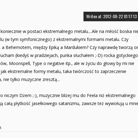
Writen at: 2012-08-22 01:17:13
koniecznie w postaci ekstremalnego metalu....Ale na miłość boska ni
u (w tym symfonicznego) z ekstremalnymi formami metalu. Czy
ne, a Behemotem, między Epiką a Mardukiem? Czy naprawdę tworzą o
cham (kiedyś w pradziejach, punka słuchałem ;-D) rocka gotyckiego
w, Moonspell, Type o negative itp., ale w życiu do głowy by mi nie
 jak ekstremalne formy metalu, taka twórczość to zaprzeczenie
 nie tylko muzyczne zresztą...
tro niczym Dżem ;-), muzycznie bliżej mu do Feela niż ekstremalnego
zują całą płytkość jasełkowego satanizmu, zawsze też wywołują u mni
m