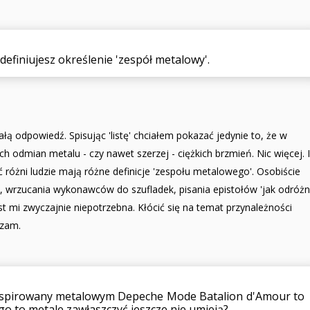
zdefiniujesz określenie 'zespół metalowy'.
ą odpowiedź. Spisując 'listę' chciałem pokazać jedynie to, że w
 odmian metalu - czy nawet szerzej - ciężkich brzmień. Nic więcej. I
 różni ludzie mają różne definicje 'zespołu metalowego'. Osobiście
 wrzucania wykonawców do szufladek, pisania epistołów 'jak odróżn
t mi zwyczajnie niepotrzebna. Kłócić się na temat przynależności
rzam.
ainspirowany metalowym Depeche Mode Batalion d'Amour to
go to metale zawłaszczyć jeszcze nie umieją?