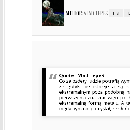
AUTHOR:
VLAD TEPES
PM
Quote
-
Vlad TepeS
:
Co za bzdety ludzie potrafią wymy
że gotyk nie istnieje a są 
ekstremalnym poza podobną na
pierwszy ma znacznie więcej cech
ekstremalną formą metalu. A ta 
nigdy bym nie pomyślał, że słońce