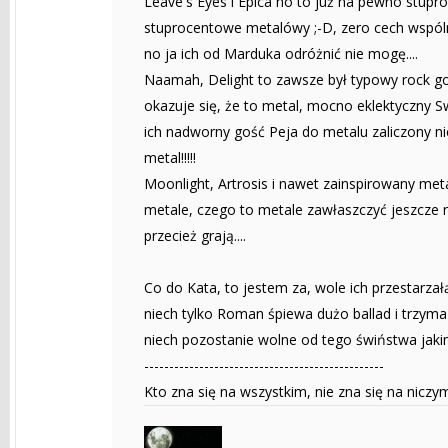
Leave's Eyes i Epica no to już na pewno stupro
stuprocentowe metalówy ;-D, zero cech wspól
no ja ich od Marduka odróżnić nie mogę....
Naamah, Delight to zawsze był typowy rock gotyc
okazuje się, że to metal, mocno eklektyczny
ich nadworny gość Peja do metalu zaliczony ni
metal!!!!!
Moonlight, Artrosis i nawet zainspirowany m
metale, czego to metale zawłaszczyć jeszcze ni
przecież grają....
Co do Kata, to jestem za, wole ich przestarza
niech tylko Roman śpiewa dużo ballad i trzyma s
niech pozostanie wolne od tego świństwa jakim
------------------------------------------------
Kto zna się na wszystkim, nie zna się na niczy