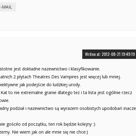
E-MAIL
Writen at: 2012-08-21 19:49:19
stotne jest dokładne nazewnictwo i klasyfikowanie.
atnich 2 płytach Theatres Des Vampires jest więcej lub mniej.
iektywne jak podejście do ludzkiej urody.
at to nie extremalne granie dlatego też i ta lista jest ogólnie rzecz
owie.
dokładny podział i nazewnictwo są wyrazem osobistych upodobań inacze
 gościło od początku, ten rok będzie kolejny :)
szemy. Nie wiem jak on ale mnie się nie chce:)