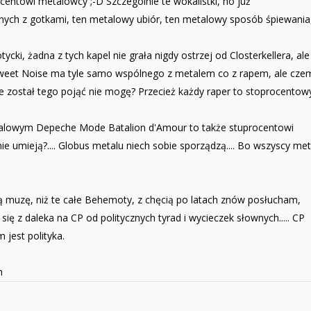
centowi metalowcy ;-D Szczególnie te wokalistki, no już
nych z gotkami, ten metalowy ubiór, ten metalowy sposób śpiewania
ki, żadna z tych kapel nie grała nigdy ostrzej od Closterkellera, ale
 Sweet Noise ma tyle samo wspólnego z metalem co z rapem, ale cze
e został tego pojąć nie mogę? Przecież każdy raper to stoprocentow
etalowym Depeche Mode Batalion d'Amour to także stuprocentowi
e umieją?.... Globus metalu niech sobie sporządzą.... Bo wszyscy met
łą muzę, niż te całe Behemoty, z chęcią po latach znów posłucham,
ię z daleka na CP od politycznych tyrad i wycieczek słownych..... CP
 jest polityka.
m