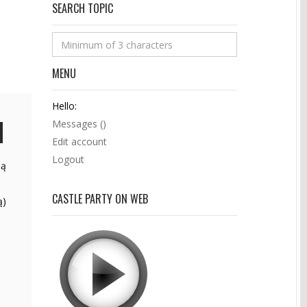
SEARCH TOPIC
MENU
Hello:
Messages (
)
Edit account
Logout
są
CASTLE PARTY ON WEB
ą)