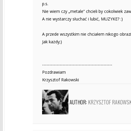
p.s.
Nie wiem czy „metale” chcieli by cokolwiek zaw
A nie wystarczy słuchać i lubić, MUZYKE? :)
A przede wszystkim nie chciałem nikogo obrazi
Jak każdy;)
------------------------------------------------
Pozdrawiam
Krzysztof Rakowski
AUTHOR:
KRZYSZTOF RAKOWSK