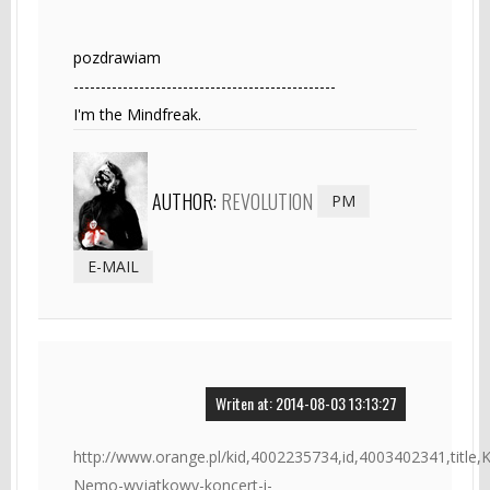
pozdrawiam
------------------------------------------------
I'm the Mindfreak.
AUTHOR:
REVOLUTION
PM
E-MAIL
Writen at: 2014-08-03 13:13:27
http://www.orange.pl/kid,4002235734,id,4003402341,title,K
Nemo-wyjatkowy-koncert-i-