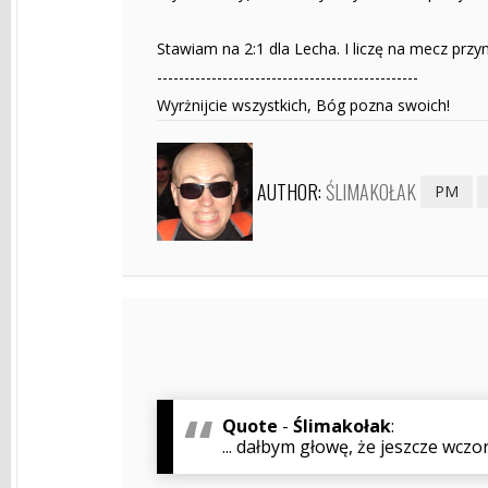
Stawiam na 2:1 dla Lecha. I liczę na mecz przyn
------------------------------------------------
Wyrżnijcie wszystkich, Bóg pozna swoich!
AUTHOR:
ŚLIMAKOŁAK
PM
Quote
-
Ślimakołak
:
... dałbym głowę, że jeszcze wczora