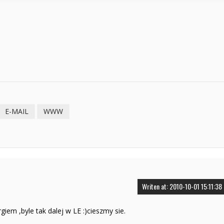
E-MAIL
WWW
Writen at: 2010-10-01 15:11:38
iem ,byle tak dalej w LE :)cieszmy sie.