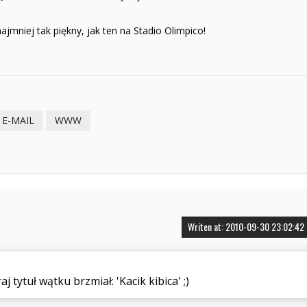
ajmniej tak piękny, jak ten na Stadio Olimpico!
E-MAIL
WWW
Writen at: 2010-09-30 23:02:42
j tytuł wątku brzmiał: 'Kacik kibica' ;)