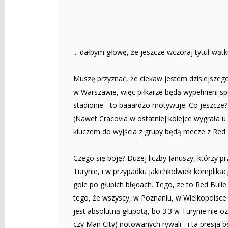
... dałbym głowę, że jeszcze wczoraj tytuł wątku 
Muszę przyznać, że ciekaw jestem dzisiejszeg
w Warszawie, więc piłkarze będą wypełnieni s
stadionie - to baaardzo motywuje. Co jeszcze?
(Nawet Cracovia w ostatniej kolejce wygrała u 
kluczem do wyjścia z grupy będą mecze z Red B
Czego się boję? Dużej liczby Januszy, którzy
Turynie, i w przypadku jakichkolwiek komplikacj
gole po głupich błędach. Tego, ze to Red Bulle
tego, że wszyscy, w Poznaniu, w Wielkopolsc
jest absolutną głupotą, bo 3:3 w Turynie nie o
czy Man City) notowanych rywali - i ta presja 