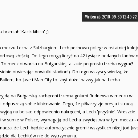
Writen at: 2010-09-30 12:49:22
brzmiał: 'Kacik kibica' ;)
o meczu Lecha z Salzburgiem. Lech pechowo poległ w ostatniej kolej
portową złością. Do tego mogą liczyć na 42 tysiące oddanych fanów 
 To mecz otwarcia na Bułgarskiej, a takie po prostu trzeba wygrać!
siebie otwierając nowiutki stadion!). Do tego wszyscy wiedzą, że
ullem, bo Juve i Man City to 'zbyt duże' nazwy jak na Lecha.
 przyjdą na Bułgarską zachęceni trzema golami Rudnevsa w meczu w
i odpuszczą sobie kibicowanie. Tego, że piłkarzy zje presja i stracą
 wyjdą na boisko odpowiednio nakręceni, a Lech 'przyśnie'. Wreszcie
e i w sumie w Polsce, wymagają od Lecha zwycięstwa w tym meczu - 
znacza, że Lech będzie automatycznie gromił wszystkich niżej (od Juv
będzie dla Lechitów nie do wytrzymania.