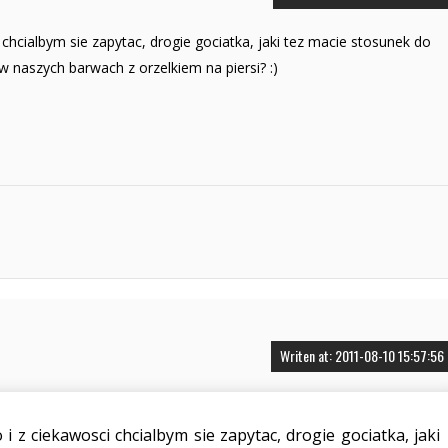
 chcialbym sie zapytac, drogie gociatka, jaki tez macie stosunek do
w naszych barwach z orzelkiem na piersi? :)
Writen at: 2011-08-10 15:57:56
i z ciekawosci chcialbym sie zapytac, drogie gociatka, jaki