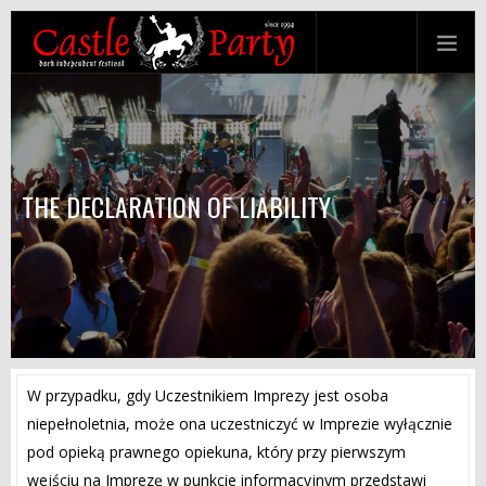
THE DECLARATION OF LIABILITY
W przypadku, gdy Uczestnikiem Imprezy jest osoba
niepełnoletnia, może ona uczestniczyć w Imprezie wyłącznie
pod opieką prawnego opiekuna, który przy pierwszym
wejściu na Imprezę w punkcie informacyjnym przedstawi